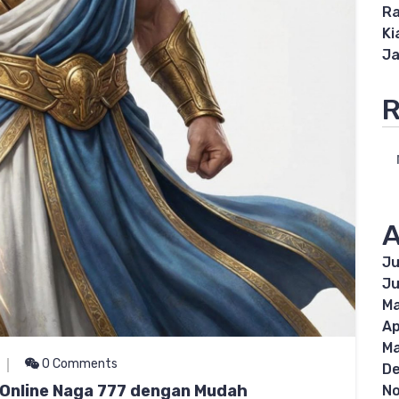
Ra
Ki
Ja
R
A
Ju
Ju
Ma
Ap
Ma
0 Comments
D
 Online Naga 777 dengan Mudah
N