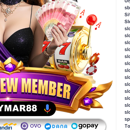
Ol
sb
Si
Sl
sl
sl
sl
sl
sl
sl
sl
sl
sl
sl
sl
sl
sl
s
To