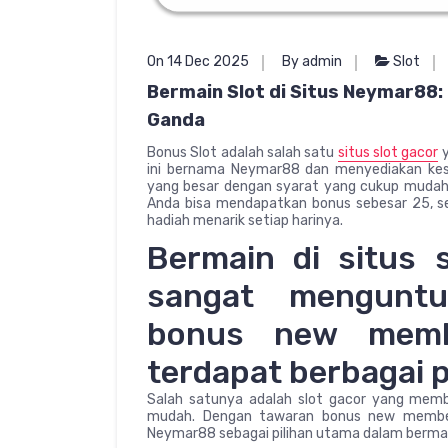
On 14 Dec 2025
By admin
Slot
Bermain Slot di Situs Neymar88
Ganda
Bonus Slot adalah salah satu
situs slot gacor
y
ini bernama Neymar88 dan menyediakan ke
yang besar dengan syarat yang cukup mudah 
Anda bisa mendapatkan bonus sebesar 25, 
hadiah menarik setiap harinya.
Bermain di situs 
sangat menguntu
bonus new memb
terdapat berbagai 
Salah satunya adalah slot gacor yang me
mudah. Dengan tawaran bonus new member
Neymar88 sebagai pilihan utama dalam bermain