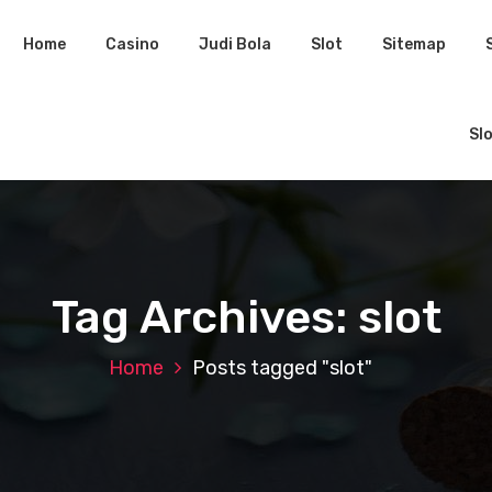
Home
Casino
Judi Bola
Slot
Sitemap
Sl
Tag Archives: slot
Home
Posts tagged "slot"