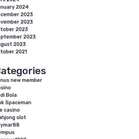
nuary 2024
ecember 2023
ovember 2023
tober 2023
eptember 2023
gust 2023
tober 2021
ategories
onus new member
sino
di Bola
nk Spaceman
ve casino
hjong slot
eymar88
ympus