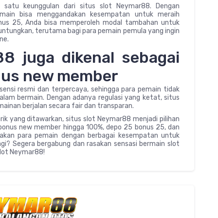
satu keunggulan dari situs slot Neymar88. Dengan
emain bisa menggandakan kesempatan untuk meraih
onus 25, Anda bisa memperoleh modal tambahan untuk
nguntungkan, terutama bagi para pemain pemula yang ingin
ne.
88 juga dikenal sebagai
onus new member
lisensi resmi dan terpercaya, sehingga para pemain tidak
alam bermain. Dengan adanya regulasi yang ketat, situs
inan berjalan secara fair dan transparan.
k yang ditawarkan, situs slot Neymar88 menjadi pilihan
an bonus new member hingga 100%, depo 25 bonus 25, dan
njakan para pemain dengan berbagai kesempatan untuk
gi? Segera bergabung dan rasakan sensasi bermain slot
slot Neymar88!