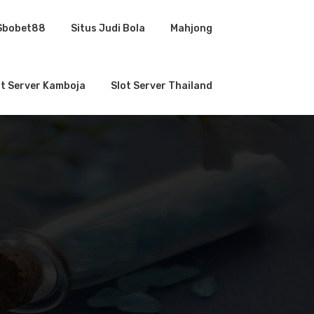
Sbobet88
Situs Judi Bola
Mahjong
ot Server Kamboja
Slot Server Thailand