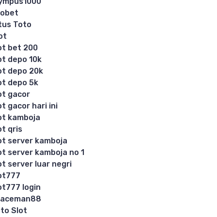
ympus1000
obet
tus Toto
ot
ot bet 200
ot depo 10k
ot depo 20k
ot depo 5k
ot gacor
ot gacor hari ini
ot kamboja
ot qris
ot server kamboja
ot server kamboja no 1
ot server luar negri
ot777
ot777 login
paceman88
to Slot