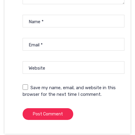
Name
*
Email
*
Website
Save my name, email, and website in this
browser for the next time I comment.