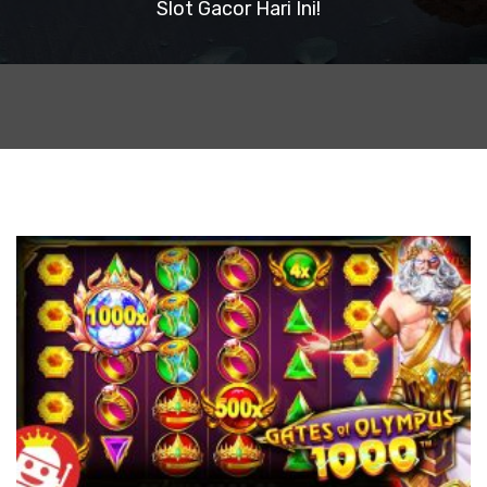
Slot Gacor Hari Ini!