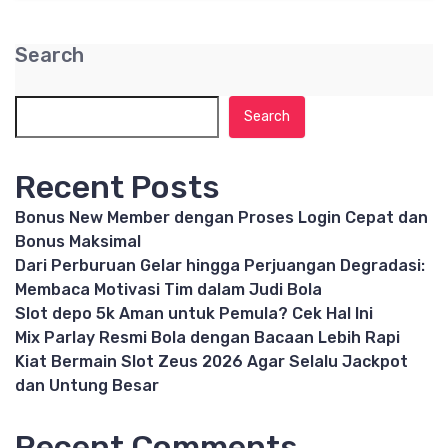
Search
Search
Recent Posts
Bonus New Member dengan Proses Login Cepat dan
Bonus Maksimal
Dari Perburuan Gelar hingga Perjuangan Degradasi:
Membaca Motivasi Tim dalam Judi Bola
Slot depo 5k Aman untuk Pemula? Cek Hal Ini
Mix Parlay Resmi Bola dengan Bacaan Lebih Rapi
Kiat Bermain Slot Zeus 2026 Agar Selalu Jackpot
dan Untung Besar
Recent Comments