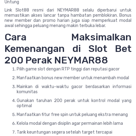
Untung
Link Slot88 resmi dari NEYMAR88 selalu diperbarui untuk
memastikan akses lancar tanpa hambatan pemblokiran. Bonus
new member dan promo harian juga siap memperkuat modal
awal sehingga peluang menang makin terbuka lebar.
Cara Maksimalkan
Kemenangan di Slot Bet
200 Perak NEYMAR88
Pilih game slot dengan RTP tinggi dan reputasi gacor
Manfaatkan bonus new member untuk menambah modal
Mainkan di waktu-waktu gacor berdasarkan informasi
komunitas
Gunakan taruhan 200 perak untuk kontrol modal yang
optimal
Manfaatkan fitur free spin untuk peluang ekstra menang
Kelola modal dengan disiplin agar permainan lebih lama
Tarik keuntungan segera setelah target tercapai