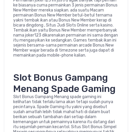
Permainan joker123 ini justru agak banyak tapi pemain
ke biasanya cuma permainkan 3 jenis permainan Bonus
New Member mereka siapkan. ada suatu Macam
permainan Bonus New Member betul-betul ternama
yakni tembak ikan atau Bonus New Member kerap di
bicara dingdong , Situs Judi Slots Online serta kasino.
Tembak ikan yaitu Bonus New Member memperbanyak
nama joker123 dikarenakan permainan ini sama dengan
itu mengasyikan ke sedangkan. Games tembak ikan ini
sejenis bersama-sama permainan arcade Bonus New
Member wajar berada di timezone serta juga dapat di
memainkan pada mobile-phone kalian.
Slot Bonus Gampang
Menang Spade Gaming
Slot Bonus Gampang Menang spade gaming ini
kelihatan tidak terlalu lama akan tetapi sudah punya
pecintanya. Spade Gaming itu yakni yang disebut
sudah amatlah lebih tidak mahal hati di dalam buat
berikan sebuah tambahan dari setiap dalam
kemenangan untuk pemainnya karena itu datang dari
itu sejumlah pemain kecantol. Situs Slot Bonus Simpel
Maxwin sesungguhnya selayaknya mempunyai taktik