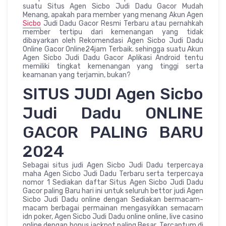
suatu Situs Agen Sicbo Judi Dadu Gacor Mudah
Menang, apakah para member yang menang Akun Agen
Sicbo
Judi Dadu Gacor Resmi Terbaru atau pernahkah
member tertipu dari kemenangan yang tidak
dibayarkan oleh Rekomendasi Agen Sicbo Judi Dadu
Online Gacor Online24jam Terbaik. sehingga suatu Akun
Agen Sicbo Judi Dadu Gacor Aplikasi Android tentu
memiliki tingkat kemenangan yang tinggi serta
keamanan yang terjamin, bukan?
SITUS JUDI Agen Sicbo
Judi Dadu ONLINE
GACOR PALING BARU
2024
Sebagai situs judi Agen Sicbo Judi Dadu terpercaya
maha Agen Sicbo Judi Dadu Terbaru serta terpercaya
nomor 1 Sediakan daftar Situs Agen Sicbo Judi Dadu
Gacor paling Baru hari ini untuk seluruh bettor judi Agen
Sicbo Judi Dadu online dengan Sediakan bermacam-
macam berbagai permainan mengasyikkan semacam
idn poker, Agen Sicbo Judi Dadu online online, live casino
online dengan bonus jackpot paling Besar. Tercantum di