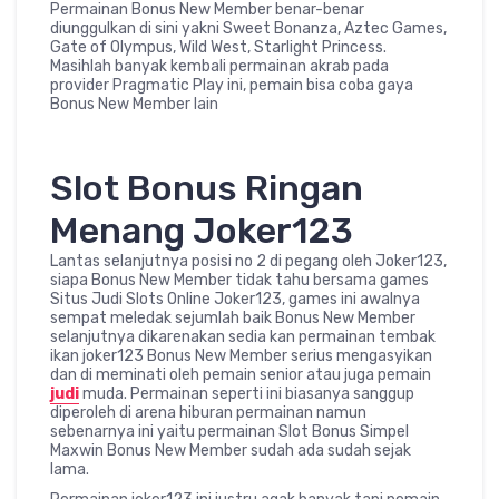
Permainan Bonus New Member benar-benar
diunggulkan di sini yakni Sweet Bonanza, Aztec Games,
Gate of Olympus, Wild West, Starlight Princess.
Masihlah banyak kembali permainan akrab pada
provider Pragmatic Play ini, pemain bisa coba gaya
Bonus New Member lain
Slot Bonus Ringan
Menang Joker123
Lantas selanjutnya posisi no 2 di pegang oleh Joker123,
siapa Bonus New Member tidak tahu bersama games
Situs Judi Slots Online Joker123, games ini awalnya
sempat meledak sejumlah baik Bonus New Member
selanjutnya dikarenakan sedia kan permainan tembak
ikan joker123 Bonus New Member serius mengasyikan
dan di meminati oleh pemain senior atau juga pemain
judi
muda. Permainan seperti ini biasanya sanggup
diperoleh di arena hiburan permainan namun
sebenarnya ini yaitu permainan Slot Bonus Simpel
Maxwin Bonus New Member sudah ada sudah sejak
lama.