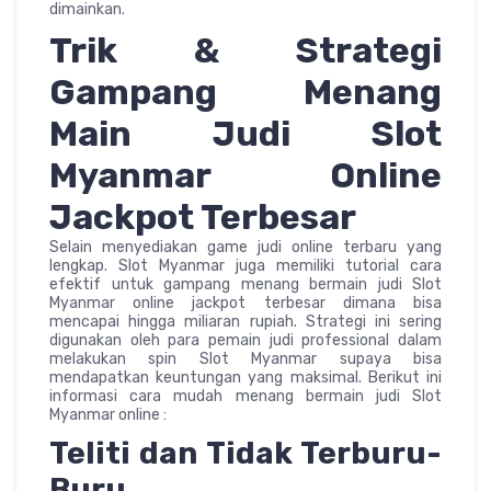
dimainkan.
Trik & Strategi
Gampang Menang
Main Judi Slot
Myanmar Online
Jackpot Terbesar
Selain menyediakan game judi online terbaru yang
lengkap. Slot Myanmar juga memiliki tutorial cara
efektif untuk gampang menang bermain judi Slot
Myanmar online jackpot terbesar dimana bisa
mencapai hingga miliaran rupiah. Strategi ini sering
digunakan oleh para pemain judi professional dalam
melakukan spin Slot Myanmar supaya bisa
mendapatkan keuntungan yang maksimal. Berikut ini
informasi cara mudah menang bermain judi Slot
Myanmar online :
Teliti dan Tidak Terburu-
Buru