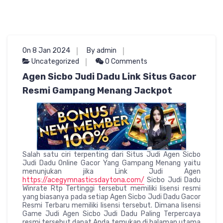
On 8 Jan 2024
By admin
Uncategorized
0 Comments
Agen Sicbo Judi Dadu Link Situs Gacor
Resmi Gampang Menang Jackpot
Salah satu ciri terpenting dari Situs Judi Agen Sicbo
Judi Dadu Online Gacor Yang Gampang Menang yaitu
menunjukan jika Link Judi Agen
https://acegymnasticsdaytona.com/
Sicbo Judi Dadu
Winrate Rtp Tertinggi tersebut memiliki lisensi resmi
yang biasanya pada setiap Agen Sicbo Judi Dadu Gacor
Resmi Terbaru memiliki lisensi tersebut. Dimana lisensi
Game Judi Agen Sicbo Judi Dadu Paling Terpercaya
resmi tersebut dapat Anda temukan di halaman utama