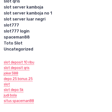
slot qris
slot server kamboja
slot server kamboja no 1
slot server luar negri
slot777
slot777 login
spaceman88
Toto Slot
Uncategorized
slot deposit 10 ribu
slot deposit qris
joker388
depo 25 bonus 25
slot
slot depo 5k
judi bola
situs spaceman88