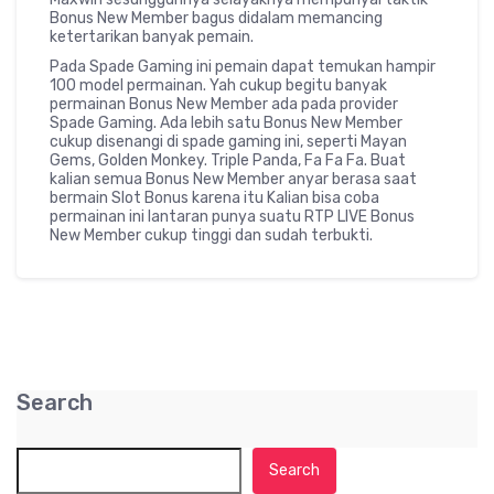
Bonus New Member bagus didalam memancing
ketertarikan banyak pemain.
Pada Spade Gaming ini pemain dapat temukan hampir
100 model permainan. Yah cukup begitu banyak
permainan Bonus New Member ada pada provider
Spade Gaming. Ada lebih satu Bonus New Member
cukup disenangi di spade gaming ini, seperti Mayan
Gems, Golden Monkey. Triple Panda, Fa Fa Fa. Buat
kalian semua Bonus New Member anyar berasa saat
bermain Slot Bonus karena itu Kalian bisa coba
permainan ini lantaran punya suatu RTP LIVE Bonus
New Member cukup tinggi dan sudah terbukti.
Search
Search