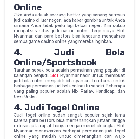
Online
Jika Anda adalah seorang bettor yang senang bermain
judi casino di luar negeri, ada kabar gembira untuk Anda
dimana Anda tidak perlu lagi keluar negeri. Kini cukup
mengakses situs judi casino online terpercaya Slot
Myanmar, dan para bettors bisa langsung mengakses
semua game casino online yang mereka inginkan.
4. Judi Bola
Online/Sportsbook
Taruhan sepak bola adalah permainan yang populer di
kalangan penjudi.
Slot
Myanmar hadir untuk membuat
judi bola online menjadi lebih nyaman, terutama untuk
berbagai permainan judi bola online itu sendiri. Beberapa
yang paling populer adalah Mix Parlay, Handicap, dan
Over Under.
4. Judi Togel Online
Judi togel online sudah sangat populer sejak lama
karena para bettors bisa memenangkan jutaan hingga
ratusan juta rupiah hanya dengan menebak angka. Slot
Myanmar menawarkan berbagai permainan judi togel
online yang mudah untuk dimenangkan dan wajib