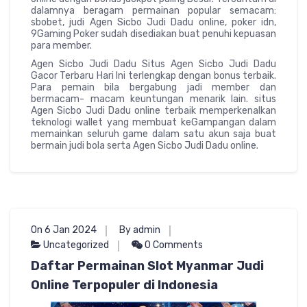
dalamnya beragam permainan popular semacam:
sbobet, judi Agen Sicbo Judi Dadu online, poker idn,
9Gaming Poker sudah disediakan buat penuhi kepuasan
para member.
Agen Sicbo Judi Dadu Situs Agen Sicbo Judi Dadu
Gacor Terbaru Hari Ini terlengkap dengan bonus terbaik.
Para pemain bila bergabung jadi member dan
bermacam- macam keuntungan menarik lain. situs
Agen Sicbo Judi Dadu online terbaik memperkenalkan
teknologi wallet yang membuat keGampangan dalam
memainkan seluruh game dalam satu akun saja buat
bermain judi bola serta Agen Sicbo Judi Dadu online.
On 6 Jan 2024
By admin
Uncategorized
0 Comments
Daftar Permainan Slot Myanmar Judi
Online Terpopuler di Indonesia