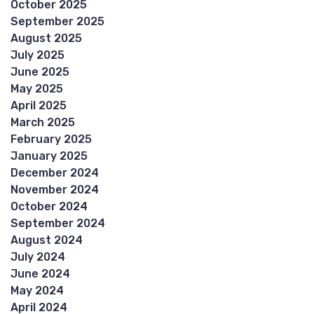
October 2025
September 2025
August 2025
July 2025
June 2025
May 2025
April 2025
March 2025
February 2025
January 2025
December 2024
November 2024
October 2024
September 2024
August 2024
July 2024
June 2024
May 2024
April 2024