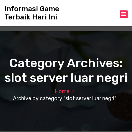
S
Informasi Game
k
Terbaik Hari Ini
i
p
t
o
c
o
n
Category Archives:
t
e
slot server luar negri
n
t
Home
Archive by category "slot server luar negri"