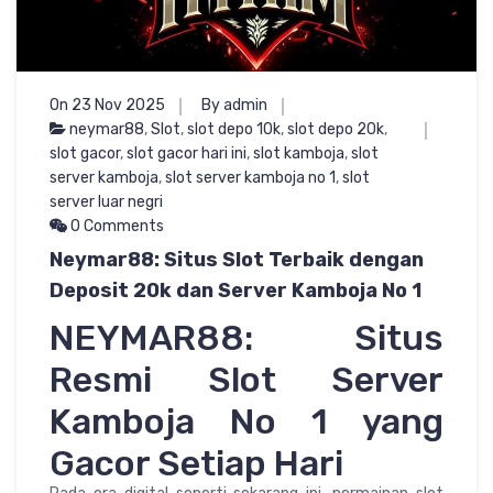
On 23 Nov 2025
By admin
neymar88
,
Slot
,
slot depo 10k
,
slot depo 20k
,
slot gacor
,
slot gacor hari ini
,
slot kamboja
,
slot
server kamboja
,
slot server kamboja no 1
,
slot
server luar negri
0 Comments
Neymar88: Situs Slot Terbaik dengan
Deposit 20k dan Server Kamboja No 1
NEYMAR88: Situs
Resmi Slot Server
Kamboja No 1 yang
Gacor Setiap Hari