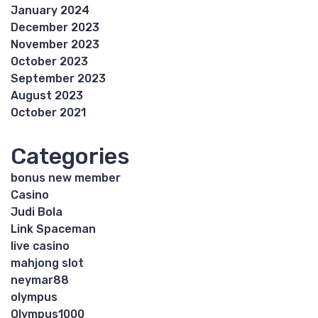
January 2024
December 2023
November 2023
October 2023
September 2023
August 2023
October 2021
Categories
bonus new member
Casino
Judi Bola
Link Spaceman
live casino
mahjong slot
neymar88
olympus
Olympus1000