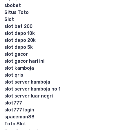
sbobet
Situs Toto
Slot
slot bet 200
slot depo 10k
slot depo 20k
slot depo 5k
slot gacor
slot gacor hari ini
slot kamboja
slot qris
slot server kamboja
slot server kamboja no 1
slot server luar negri
slot777
slot777 login
spaceman88
Toto Slot