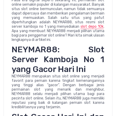
Pada era digital seperti sekarang ini, permainan slot
online semakin populer di kalangan masyarakat. Banyak
situs slot online bermunculan, namun tidak semuanya
dapat dipercaya dan memberikan pengalaman bermain
yang memuaskan. Salah satu situs yang patut
diperhitungkan adalah NEYMAR88, situs resmi slot
server kamboja no 1 yang menyediakan
slot depo 10k
.
Apa yang membuat NEYMAR88 menjadi pilihan utama
bagi para penggemar slot online? Mari kita simak ulasan
lengkapnya di artikel ini.
NEYMAR88: Slot
Server Kamboja No 1
yang Gacor Hari Ini
NEYMAR88 merupakan situs slot online yang menjadi
favorit para pemain karena tingkat kemenangannya
yang tinggi alias “gacor”. Dengan berbagai jenis
permainan slot yang menarik dan menghibur,
NEYMAR88 selalu menjadi pilihan utama bagi para
pecinta slot online. Selain itu, NEYMAR88 juga memiliki
reputasi yang baik di kalangan pemain slot karena
kredibilitasnya yang terjamin.