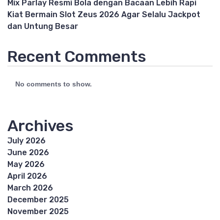
Mix Parlay Resmi Bola dengan Bacaan Lebih Rapi
Kiat Bermain Slot Zeus 2026 Agar Selalu Jackpot
dan Untung Besar
Recent Comments
No comments to show.
Archives
July 2026
June 2026
May 2026
April 2026
March 2026
December 2025
November 2025