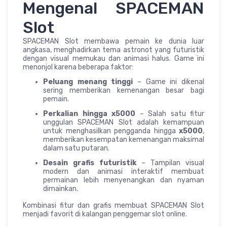
Mengenal SPACEMAN
Slot
SPACEMAN Slot membawa pemain ke dunia luar
angkasa, menghadirkan tema astronot yang futuristik
dengan visual memukau dan animasi halus. Game ini
menonjol karena beberapa faktor:
Peluang menang tinggi
– Game ini dikenal
sering memberikan kemenangan besar bagi
pemain.
Perkalian hingga x5000
– Salah satu fitur
unggulan SPACEMAN Slot adalah kemampuan
untuk menghasilkan pengganda hingga
x5000
,
memberikan kesempatan kemenangan maksimal
dalam satu putaran.
Desain grafis futuristik
– Tampilan visual
modern dan animasi interaktif membuat
permainan lebih menyenangkan dan nyaman
dimainkan.
Kombinasi fitur dan grafis membuat SPACEMAN Slot
menjadi favorit di kalangan penggemar slot online.