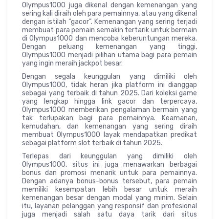
Olympus1000 juga dikenal dengan kemenangan yang
sering kali diraih oleh para pemainnya, atau yang dikenal
dengan istilah “gacor”. Kemenangan yang sering terjadi
membuat para pemain semakin tertarik untuk bermain
di Olympus1000 dan mencoba keberuntungan mereka.
Dengan peluang kemenangan yang tinggi,
Olympus1000 menjadi pilihan utama bagi para pemain
yang ingin meraih jackpot besar.
Dengan segala keunggulan yang dimiliki oleh
Olympus1000, tidak heran jika platform ini dianggap
sebagai yang terbaik di tahun 2025. Dari koleksi game
yang lengkap hingga link gacor dan terpercaya,
Olympus1000 memberikan pengalaman bermain yang
tak terlupakan bagi para pemainnya. Keamanan,
kemudahan, dan kemenangan yang sering diraih
membuat Olympus1000 layak mendapatkan predikat
sebagai platform slot terbaik di tahun 2025.
Terlepas dari keunggulan yang dimiliki oleh
Olympus1000, situs ini juga menawarkan berbagai
bonus dan promosi menarik untuk para pemainnya.
Dengan adanya bonus-bonus tersebut, para pemain
memiliki kesempatan lebih besar untuk meraih
kemenangan besar dengan modal yang minim. Selain
itu, layanan pelanggan yang responsif dan profesional
juga menjadi salah satu daya tarik dari situs