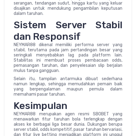
serangan, tendangan sudut, hingga kartu yang keluar
disajikan untuk mendukung pengambilan keputusan
dalam taruhan.
Sistem Server Stabil
dan Responsif
NEYMAR88 dikenal memiliki performa server yang
stabil, terutama pada jam pertandingan besar yang
seringkali menyebabkan lag pada platform lain.
Stabilitas ini membuat proses pembacaan odds,
pemasangan taruhan, dan penyelesaian slip berjalan
mulus tanpa gangguan.
Selain itu, tampilan antarmuka dibuat sederhana
namun lengkap, sehingga memudahkan pemain baik
yang berpengalaman maupun pemula dalam
memahami pasar taruhan.
Kesimpulan
NEYMAR88 merupakan agen resmi SBOBET yang
menawarkan fitur taruhan bola terlengkap dengan
akses ke berbagai liga besar dunia. Dukungan berupa
server stabil, odds kompetitif, pasar taruhan bervariasi,
dan fitur live betting menjadikan platform ini unggul