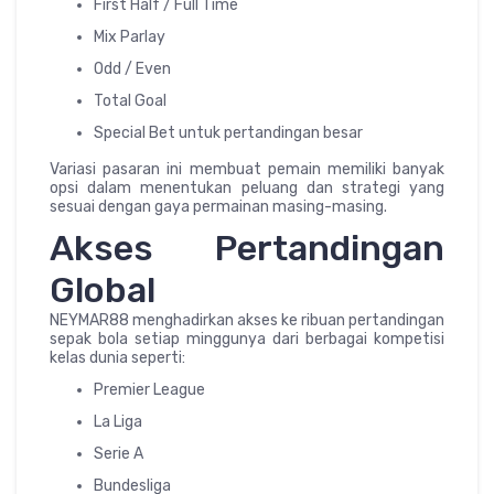
First Half / Full Time
Mix Parlay
Odd / Even
Total Goal
Special Bet untuk pertandingan besar
Variasi pasaran ini membuat pemain memiliki banyak
opsi dalam menentukan peluang dan strategi yang
sesuai dengan gaya permainan masing-masing.
Akses Pertandingan
Global
NEYMAR88 menghadirkan akses ke ribuan pertandingan
sepak bola setiap minggunya dari berbagai kompetisi
kelas dunia seperti:
Premier League
La Liga
Serie A
Bundesliga