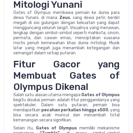
Mitologi Yunani
Gates of Olympus membawa pemain ke dunia para
dewa Yunani, di mana
Zeus
, sang dewa petir, berdiri
megah di sisi gulungan dengan kekuatan yang dapat
mengguncang seluruh langit. Visualnya yang menawan,
lengkap dengan simbol-simbol seperti mahkota, cincin,
permata, dan cawan emas, menciptakan suasana
mistis penuh kemewahan khas dunia mitologi. Musik
latar yang megah juga menambah ketegangan dan
semangat dalam setiap putaran.
Fitur Gacor yang
Membuat Gates of
Olympus Dikenal
Salah satu alasan utama mengapa
Gates of Olympus
begitu disukai pemain adalah fitur penggandanya yang
spektakuler. Dalam satu putaran, pemain bisa
mendapatkan
pecahan perkalian hingga x500
, yang
bisa secara acak muncul dan menambah total
kemenangan secara signifikan.
Selain itu,
Gates of Olympus
memiliki mekanisme