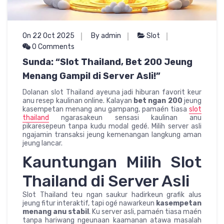
On 22 Oct 2025
By admin
Slot
0 Comments
Sunda: “Slot Thailand, Bet 200 Jeung
Menang Gampil di Server Asli!”
Dolanan slot Thailand ayeuna jadi hiburan favorit keur
anu resep kaulinan online. Kalayan
bet ngan 200
jeung
kasempetan menang anu gampang, pamaén tiasa
slot
thailand
ngarasakeun sensasi kaulinan anu
pikaresepeun tanpa kudu modal gedé. Milih server asli
ngajamin transaksi jeung kemenangan langkung aman
jeung lancar.
Kauntungan Milih Slot
Thailand di Server Asli
Slot Thailand teu ngan saukur hadirkeun grafik alus
jeung fitur interaktif, tapi ogé nawarkeun
kasempetan
menang anu stabil
. Ku server asli, pamaén tiasa maén
tanpa hariwang ngeunaan kaamanan atawa masalah