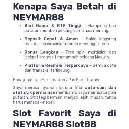
Kenapa Saya Betah di
NEYMAR88
Slot Gacor & RTP Tinggi
– Hampir setiap
putaran memberi peluang kombinasi menang.
Deposit Cepat & Aman
– Saldo langsung
masuk, siap dimainkan tanpa menunggu lama.
Bonus Lengkap
– Free spin, multiplier, dan
jackpot progresif menambah peluang Maxwin.
Platform Resmi & Terpercaya
– Semua data
dan transaksi terlindungi.
Baca juga: Tips Maksimalkan JP di Slot Thailand
Saya merasa nyaman karena fitur
auto-spin dan
statistik permainan
membantu saya membaca pola
putaran. Strategi bermain menjadi lebih mudah, tanpa
harus menebak-nebak.
Slot Favorit Saya di
NEYMAR88 Slot88