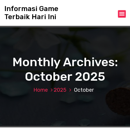
S
Informasi Game
k
Terbaik Hari Ini
i
p
t
o
c
o
n
Monthly Archives:
t
e
October 2025
n
t
Home
2025
October