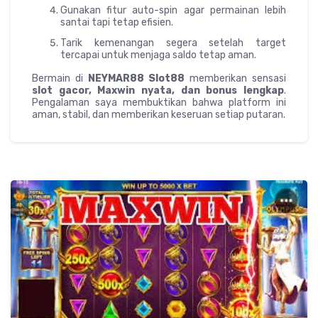
Gunakan fitur auto-spin agar permainan lebih
santai tapi tetap efisien.
Tarik kemenangan segera setelah target
tercapai untuk menjaga saldo tetap aman.
Bermain di
NEYMAR88 Slot88
memberikan sensasi
slot gacor, Maxwin nyata, dan bonus lengkap
.
Pengalaman saya membuktikan bahwa platform ini
aman, stabil, dan memberikan keseruan setiap putaran.