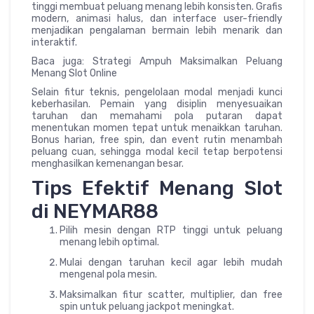
tinggi membuat peluang menang lebih konsisten. Grafis
modern, animasi halus, dan interface user-friendly
menjadikan pengalaman bermain lebih menarik dan
interaktif.
Baca juga: Strategi Ampuh Maksimalkan Peluang
Menang Slot Online
Selain fitur teknis, pengelolaan modal menjadi kunci
keberhasilan. Pemain yang disiplin menyesuaikan
taruhan dan memahami pola putaran dapat
menentukan momen tepat untuk menaikkan taruhan.
Bonus harian, free spin, dan event rutin menambah
peluang cuan, sehingga modal kecil tetap berpotensi
menghasilkan kemenangan besar.
Tips Efektif Menang Slot
di NEYMAR88
Pilih mesin dengan RTP tinggi untuk peluang
menang lebih optimal.
Mulai dengan taruhan kecil agar lebih mudah
mengenal pola mesin.
Maksimalkan fitur scatter, multiplier, dan free
spin untuk peluang jackpot meningkat.