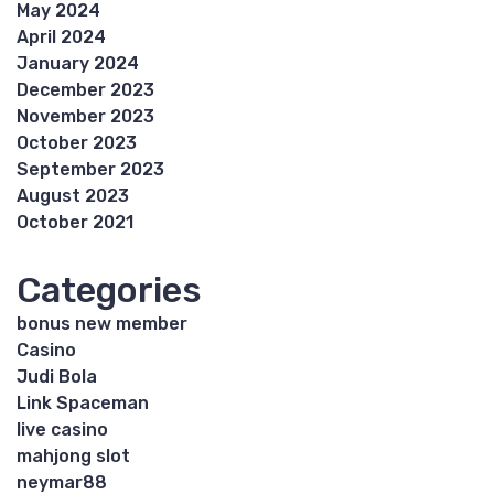
May 2024
April 2024
January 2024
December 2023
November 2023
October 2023
September 2023
August 2023
October 2021
Categories
bonus new member
Casino
Judi Bola
Link Spaceman
live casino
mahjong slot
neymar88