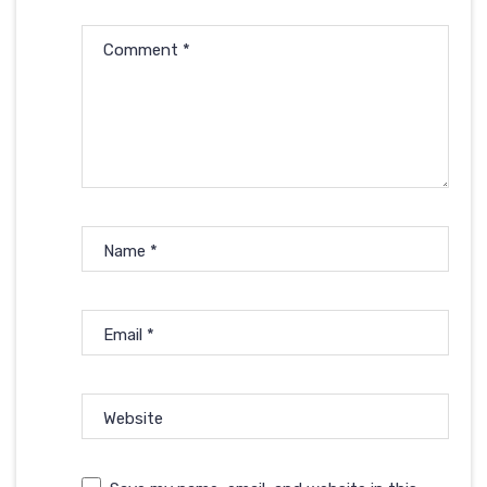
Comment
*
Name
*
Email
*
Website