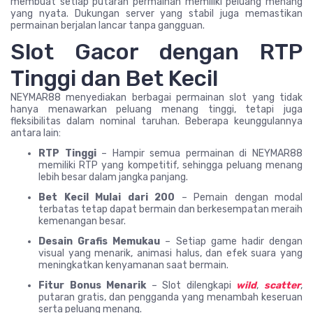
membuat setiap putaran permainan memiliki peluang menang
yang nyata. Dukungan server yang stabil juga memastikan
permainan berjalan lancar tanpa gangguan.
Slot Gacor dengan RTP
Tinggi dan Bet Kecil
NEYMAR88 menyediakan berbagai permainan slot yang tidak
hanya menawarkan peluang menang tinggi, tetapi juga
fleksibilitas dalam nominal taruhan. Beberapa keunggulannya
antara lain:
RTP Tinggi
– Hampir semua permainan di NEYMAR88
memiliki RTP yang kompetitif, sehingga peluang menang
lebih besar dalam jangka panjang.
Bet Kecil Mulai dari 200
– Pemain dengan modal
terbatas tetap dapat bermain dan berkesempatan meraih
kemenangan besar.
Desain Grafis Memukau
– Setiap game hadir dengan
visual yang menarik, animasi halus, dan efek suara yang
meningkatkan kenyamanan saat bermain.
Fitur Bonus Menarik
– Slot dilengkapi
wild
,
scatter
,
putaran gratis, dan pengganda yang menambah keseruan
serta peluang menang.