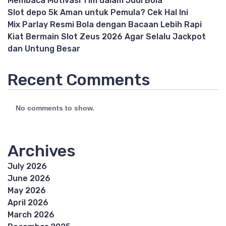
Membaca Motivasi Tim dalam Judi Bola
Slot depo 5k Aman untuk Pemula? Cek Hal Ini
Mix Parlay Resmi Bola dengan Bacaan Lebih Rapi
Kiat Bermain Slot Zeus 2026 Agar Selalu Jackpot
dan Untung Besar
Recent Comments
No comments to show.
Archives
July 2026
June 2026
May 2026
April 2026
March 2026