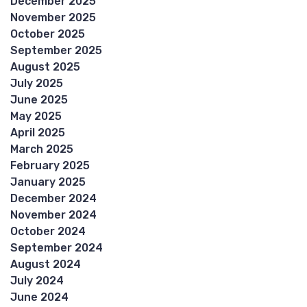
December 2025
November 2025
October 2025
September 2025
August 2025
July 2025
June 2025
May 2025
April 2025
March 2025
February 2025
January 2025
December 2024
November 2024
October 2024
September 2024
August 2024
July 2024
June 2024