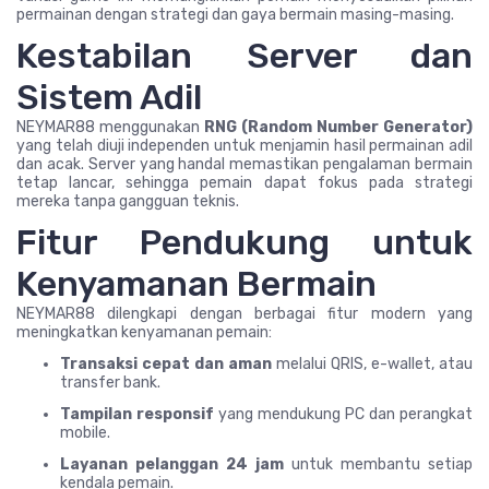
permainan dengan strategi dan gaya bermain masing-masing.
Kestabilan Server dan
Sistem Adil
NEYMAR88 menggunakan
RNG (Random Number Generator)
yang telah diuji independen untuk menjamin hasil permainan adil
dan acak. Server yang handal memastikan pengalaman bermain
tetap lancar, sehingga pemain dapat fokus pada strategi
mereka tanpa gangguan teknis.
Fitur Pendukung untuk
Kenyamanan Bermain
NEYMAR88 dilengkapi dengan berbagai fitur modern yang
meningkatkan kenyamanan pemain:
Transaksi cepat dan aman
melalui QRIS, e-wallet, atau
transfer bank.
Tampilan responsif
yang mendukung PC dan perangkat
mobile.
Layanan pelanggan 24 jam
untuk membantu setiap
kendala pemain.