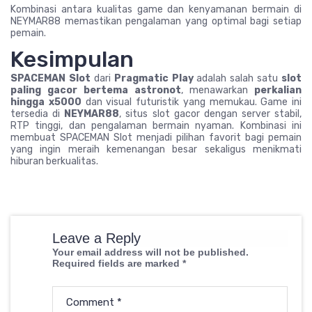
Kombinasi antara kualitas game dan kenyamanan bermain di
NEYMAR88 memastikan pengalaman yang optimal bagi setiap
pemain.
Kesimpulan
SPACEMAN Slot
dari
Pragmatic Play
adalah salah satu
slot
paling gacor bertema astronot
, menawarkan
perkalian
hingga x5000
dan visual futuristik yang memukau. Game ini
tersedia di
NEYMAR88
, situs slot gacor dengan server stabil,
RTP tinggi, dan pengalaman bermain nyaman. Kombinasi ini
membuat SPACEMAN Slot menjadi pilihan favorit bagi pemain
yang ingin meraih kemenangan besar sekaligus menikmati
hiburan berkualitas.
Leave a Reply
Your email address will not be published.
Required fields are marked
*
Comment
*