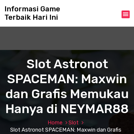
S
Informasi Game
k
Terbaik Hari Ini
i
p
t
o
c
o
n
Slot Astronot
t
e
SPACEMAN: Maxwin
n
t
dan Grafis Memukau
Hanya di NEYMAR88
Home
Slot
Slot Astronot SPACEMAN: Maxwin dan Grafis