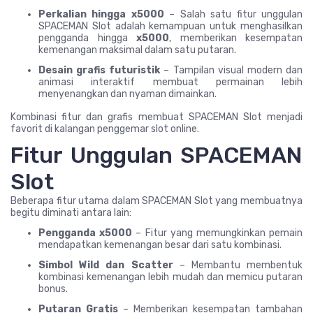
Perkalian hingga x5000
– Salah satu fitur unggulan
SPACEMAN Slot adalah kemampuan untuk menghasilkan
pengganda hingga
x5000
, memberikan kesempatan
kemenangan maksimal dalam satu putaran.
Desain grafis futuristik
– Tampilan visual modern dan
animasi interaktif membuat permainan lebih
menyenangkan dan nyaman dimainkan.
Kombinasi fitur dan grafis membuat SPACEMAN Slot menjadi
favorit di kalangan penggemar slot online.
Fitur Unggulan SPACEMAN
Slot
Beberapa fitur utama dalam SPACEMAN Slot yang membuatnya
begitu diminati antara lain:
Pengganda x5000
– Fitur yang memungkinkan pemain
mendapatkan kemenangan besar dari satu kombinasi.
Simbol Wild dan Scatter
– Membantu membentuk
kombinasi kemenangan lebih mudah dan memicu putaran
bonus.
Putaran Gratis
– Memberikan kesempatan tambahan