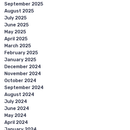
September 2025
August 2025
July 2025
June 2025
May 2025
April 2025
March 2025
February 2025
January 2025
December 2024
November 2024
October 2024
September 2024
August 2024
July 2024
June 2024
May 2024
April 2024
January 2024