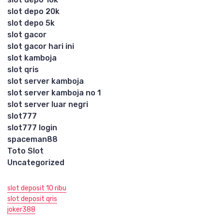
slot depo 20k
slot depo 5k
slot gacor
slot gacor hari ini
slot kamboja
slot qris
slot server kamboja
slot server kamboja no 1
slot server luar negri
slot777
slot777 login
spaceman88
Toto Slot
Uncategorized
slot deposit 10 ribu
slot deposit qris
joker388