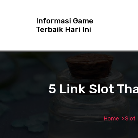
S
k
i
Informasi Game
p
Terbaik Hari Ini
t
o
c
o
n
t
e
n
5 Link Slot Th
t
Home
Slot