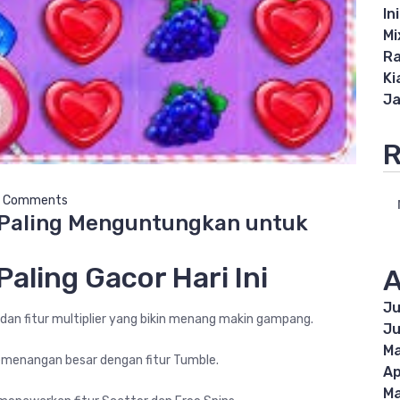
Ini
Mi
Ra
Ki
Ja
R
 Comments
ni Paling Menguntungkan untuk
aling Gacor Hari Ini
A
Ju
dan fitur multiplier yang bikin menang makin gampang.
Ju
Ma
enangan besar dengan fitur Tumble.
Ap
Ma