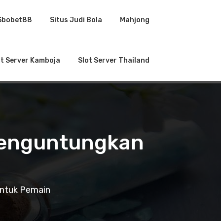
Sbobet88
Situs Judi Bola
Mahjong
ot Server Kamboja
Slot Server Thailand
g Menguntungkan
 untuk Pemain