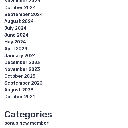
November 2024
October 2024
September 2024
August 2024
July 2024
June 2024
May 2024
April 2024
January 2024
December 2023
November 2023
October 2023
September 2023
August 2023
October 2021
Categories
bonus new member