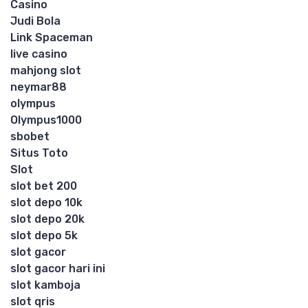
Casino
Judi Bola
Link Spaceman
live casino
mahjong slot
neymar88
olympus
Olympus1000
sbobet
Situs Toto
Slot
slot bet 200
slot depo 10k
slot depo 20k
slot depo 5k
slot gacor
slot gacor hari ini
slot kamboja
slot qris