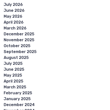
July 2026
June 2026
May 2026
April 2026
March 2026
December 2025
November 2025
October 2025
September 2025
August 2025
July 2025
June 2025
May 2025
April 2025
March 2025
February 2025
January 2025
December 2024