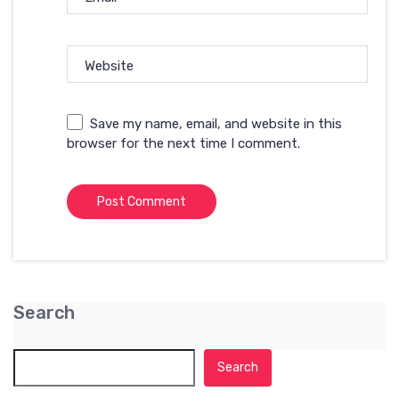
Website
Save my name, email, and website in this
browser for the next time I comment.
Search
Search