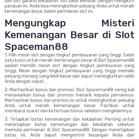
dan slot garansi kekalahan 100 saldo kembali. Dengan mengikuti
panduan ini, Anda bisa meningkatkan peluang Anda untuk meraih
kemenangan besar dalam permainan slot ini.
Mengungkap Misteri
Kemenangan Besar di Slot
Spaceman88
1. Pilih mesin slot dengan tingkat pembayaran yang tinggi: Salah
satu kunci untuk meraih kemenangan besar di Slot Spaceman88
adalah memilih mesin slot dengan tingkat pembayaran yang
tinggi. Mesin dengan tingkat pembayaran yang tinggi memiliki
peluang menang yang lebih besar dan dapat meningkatkan saldo
Anda dengan cepat.
2. Manfaatkan bonus dan promosi: Slot Spaceman88 sering kali
menawarkan bonus dan promosi menarik kepada pemainnya.
Manfaatkan bonus dan promosi ini untuk meningkatkan peluang
Anda untuk meraih kemenangan besar. Pastikan untuk
membaca syarat dan ketentuan bonus sebelum mengklaimnya.
3. Tetapkan batas kemenangan dan kekalahan: Penting untuk
menetapkan batas kemenangan dan kekalahan sebelum
memulai permainan di Slot Spaceman88. Dengan menetapkan
batas ini, Anda dapat mengontrol keuangan Anda dan