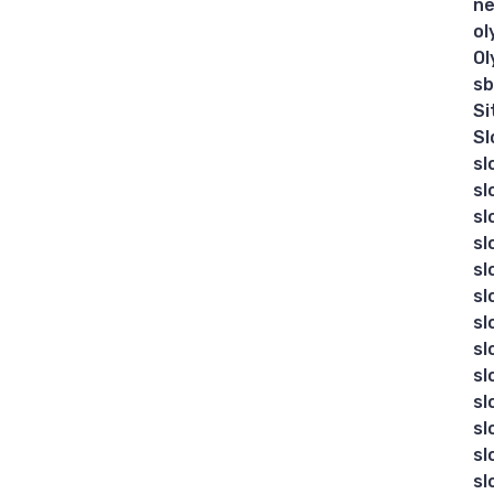
n
ol
Ol
sb
Si
Sl
sl
sl
sl
sl
sl
sl
sl
sl
sl
sl
sl
sl
sl