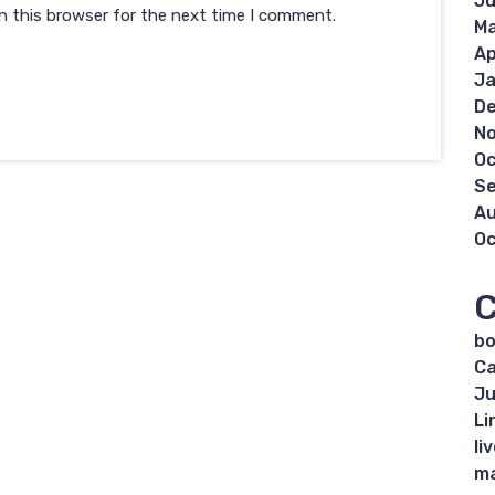
Ju
n this browser for the next time I comment.
Ma
Ap
Ja
D
N
Oc
S
Au
Oc
C
b
Ca
Ju
Li
li
ma