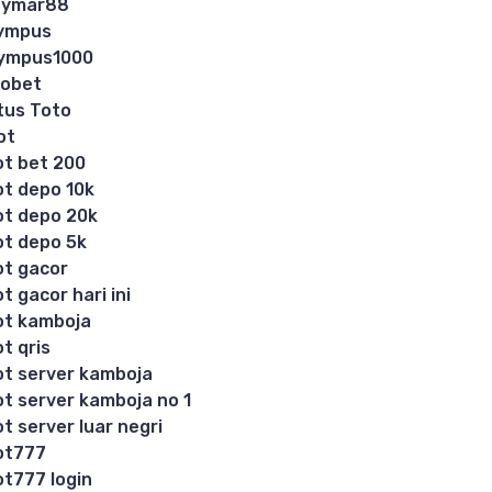
eymar88
ympus
ympus1000
obet
tus Toto
ot
ot bet 200
ot depo 10k
ot depo 20k
ot depo 5k
ot gacor
ot gacor hari ini
ot kamboja
ot qris
ot server kamboja
ot server kamboja no 1
ot server luar negri
ot777
ot777 login