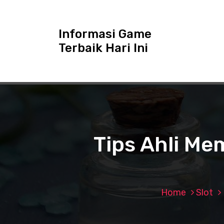
S
k
i
Informasi Game
p
Terbaik Hari Ini
t
o
c
o
n
t
e
n
Tips Ahli Me
t
Home
Slot