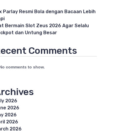
x Parlay Resmi Bola dengan Bacaan Lebih
pi
at Bermain Slot Zeus 2026 Agar Selalu
ckpot dan Untung Besar
ecent Comments
No comments to show.
rchives
ly 2026
ne 2026
y 2026
ril 2026
rch 2026