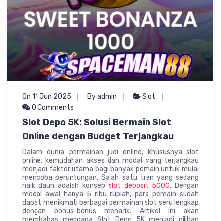
On 11 Jun 2025
By admin
Slot
0 Comments
Slot Depo 5K: Solusi Bermain Slot
Online dengan Budget Terjangkau
Dalam dunia permainan judi online, khususnya slot
online, kemudahan akses dan modal yang terjangkau
menjadi faktor utama bagi banyak pemain untuk mulai
mencoba peruntungan. Salah satu tren yang sedang
naik daun adalah konsep
slot deposit 5000
. Dengan
modal awal hanya 5 ribu rupiah, para pemain sudah
dapat menikmati berbagai permainan slot seru lengkap
dengan bonus-bonus menarik. Artikel ini akan
membahas mengapa Slot Depo 5K menjadi pilihan