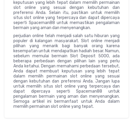
keputusan yang lebih tepat dalam memilih permainan
slot online yang sesuai dengan kebutuhan dan
preferensi Anda. Selain itu, pastikan untuk memilih
situs slot online yang terpercaya dan dapat dipercaya
seperti Spaceman88 untuk memastikan pengalaman
bermain yang aman dan menyenangkan.
perjudian online telah menjadi salah satu hiburan yang
populer di kalangan masyarakat. Slot online menjadi
pilihan yang menarik bagi banyak orang karena
kesempatan untuk mendapatkan hadiah besar. Namun,
sebelum memulai bermain Slot Deposit 5000, ada
beberapa perbedaan dengan pilihan lain yang perlu
Anda ketahui. Dengan memahami perbedaan tersebut,
Anda dapat membuat keputusan yang lebih tepat
dalam memilih permainan slot online yang sesuai
dengan kebutuhan dan preferensi Anda. Jangan lupa
untuk memilih situs slot online yang terpercaya dan
dapat dipercaya seperti Spaceman88 untuk
pengalaman bermain yang aman dan menyenangkan.
Semoga artikel ini bermanfaat untuk Anda dalam
memilih permainan slot online yang tepat.