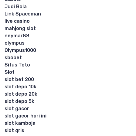
Judi Bola
Link Spaceman
live casino
mahjong slot
neymar88
olympus
Olympus1000
sbobet
Situs Toto
Slot
slot bet 200
slot depo 10k
slot depo 20k
slot depo 5k
slot gacor
slot gacor hari ini
slot kamboja
slot qris