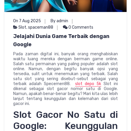
On 7 Aug 2025
By admin
Slot
,
spaceman88
0 Comments
Jelajahi Dunia Game Terbaik dengan
Google
Pada zaman digital ini, banyak orang menghabiskan
waktu luang mereka dengan bermain game online.
Salah satu permainan yang paling populer adalah slot
online. Namun, dengan begitu banyak opsi yang
tersedia, sulit untuk menemukan yang terbaik. Salah
satu slot yang sering disebut-sebut sebagai yang
terbaik adalah Specemen88.
slot depo 5k
Slot ini
dikenal sebagai slot gacor nomor satu di Google.
Namun, apakah benar-benar begitu? Mari kita ulas lebih
lanjut tentang keunggulan dan kelemahan dari slot
gacor ini.
Slot Gacor No Satu di
Google: Keunggulan