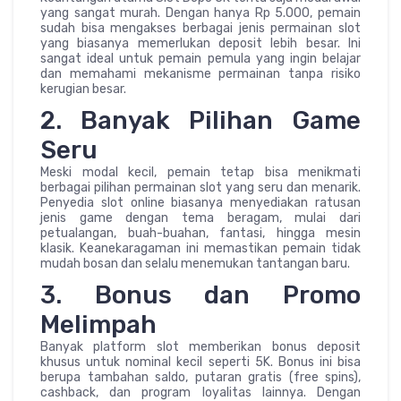
yang sangat murah. Dengan hanya Rp 5.000, pemain
sudah bisa mengakses berbagai jenis permainan slot
yang biasanya memerlukan deposit lebih besar. Ini
sangat ideal untuk pemain pemula yang ingin belajar
dan memahami mekanisme permainan tanpa risiko
kerugian besar.
2. Banyak Pilihan Game
Seru
Meski modal kecil, pemain tetap bisa menikmati
berbagai pilihan permainan slot yang seru dan menarik.
Penyedia slot online biasanya menyediakan ratusan
jenis game dengan tema beragam, mulai dari
petualangan, buah-buahan, fantasi, hingga mesin
klasik. Keanekaragaman ini memastikan pemain tidak
mudah bosan dan selalu menemukan tantangan baru.
3. Bonus dan Promo
Melimpah
Banyak platform slot memberikan bonus deposit
khusus untuk nominal kecil seperti 5K. Bonus ini bisa
berupa tambahan saldo, putaran gratis (free spins),
cashback, dan program loyalitas lainnya. Dengan