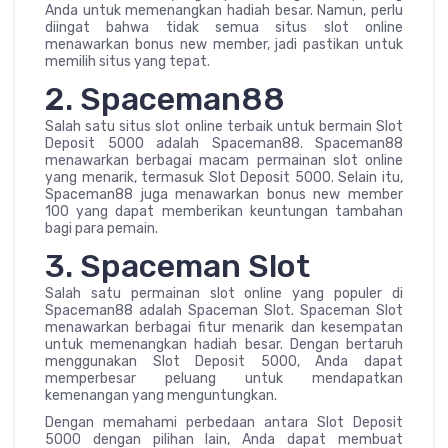
Anda untuk memenangkan hadiah besar. Namun, perlu
diingat bahwa tidak semua situs slot online
menawarkan bonus new member, jadi pastikan untuk
memilih situs yang tepat.
2. Spaceman88
Salah satu situs slot online terbaik untuk bermain Slot
Deposit 5000 adalah Spaceman88. Spaceman88
menawarkan berbagai macam permainan slot online
yang menarik, termasuk Slot Deposit 5000. Selain itu,
Spaceman88 juga menawarkan bonus new member
100 yang dapat memberikan keuntungan tambahan
bagi para pemain.
3. Spaceman Slot
Salah satu permainan slot online yang populer di
Spaceman88 adalah Spaceman Slot. Spaceman Slot
menawarkan berbagai fitur menarik dan kesempatan
untuk memenangkan hadiah besar. Dengan bertaruh
menggunakan Slot Deposit 5000, Anda dapat
memperbesar peluang untuk mendapatkan
kemenangan yang menguntungkan.
Dengan memahami perbedaan antara Slot Deposit
5000 dengan pilihan lain, Anda dapat membuat