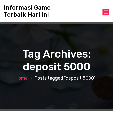
S
Informasi Game
k
Terbaik Hari Ini
i
p
t
o
c
o
n
Tag Archives:
t
e
deposit 5000
n
t
Home
Posts tagged "deposit 5000"