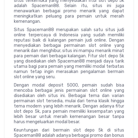
situs terkemuka yang menyediakan fitur slot depo 5k
adalah Spaceman88. Selain itu, situs ini juga
menawarkan berbagai promo menarik yang dapat
meningkatkan peluang para pemain untuk meraih
kemenangan.
Situs Spaceman88 merupakan salah satu situs judi
online terpercaya di Indonesia yang sudah memiliki
reputasi baik di kalangan pemain judi online. Dengan
menyediakan berbagai permainan slot online yang
menarik dan menghibur, situs ini mampu menarik minat
para pemain dari berbagai kalangan. Fitur slot depo 5k
yang disediakan oleh Spaceman88 menjadi daya tarik
utama bagi para pemain yang memiliki modal terbatas
namun tetap ingin merasakan pengalaman bermain
slot online yang seru.
Dengan modal deposit 5000, pemain sudah bisa
mencoba berbagai jenis permainan slot online yang
disediakan oleh situs ini. Berbagai tema dan varian
permainan slot tersedia, mulai dari tema klasik hingga
tema modern yang lebih menarik. Dengan adanya fitur
slot depo 5k, para pemain memiliki kesempatan yang
lebih besar untuk meraih kemenangan besar tanpa
harus mengeluarkan modal besar.
Keuntungan dari bermain slot depo 5k di situs
Spaceman88 adalah adanya berbagai promo dan bonus