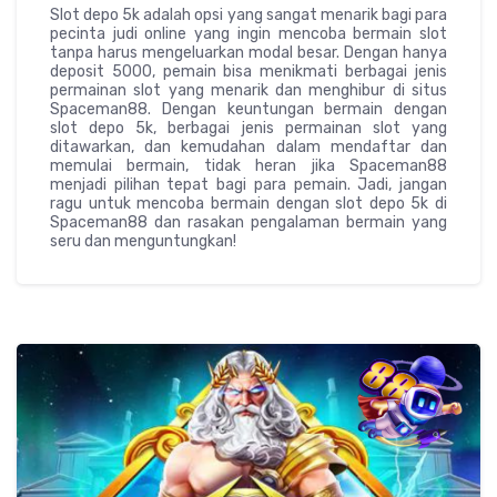
Slot depo 5k adalah opsi yang sangat menarik bagi para
pecinta judi online yang ingin mencoba bermain slot
tanpa harus mengeluarkan modal besar. Dengan hanya
deposit 5000, pemain bisa menikmati berbagai jenis
permainan slot yang menarik dan menghibur di situs
Spaceman88. Dengan keuntungan bermain dengan
slot depo 5k, berbagai jenis permainan slot yang
ditawarkan, dan kemudahan dalam mendaftar dan
memulai bermain, tidak heran jika Spaceman88
menjadi pilihan tepat bagi para pemain. Jadi, jangan
ragu untuk mencoba bermain dengan slot depo 5k di
Spaceman88 dan rasakan pengalaman bermain yang
seru dan menguntungkan!