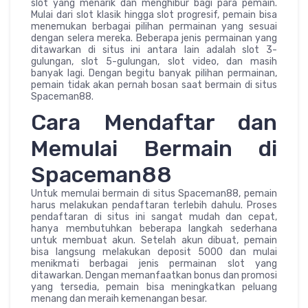
slot yang menarik dan menghibur bagi para pemain.
Mulai dari slot klasik hingga slot progresif, pemain bisa
menemukan berbagai pilihan permainan yang sesuai
dengan selera mereka. Beberapa jenis permainan yang
ditawarkan di situs ini antara lain adalah slot 3-
gulungan, slot 5-gulungan, slot video, dan masih
banyak lagi. Dengan begitu banyak pilihan permainan,
pemain tidak akan pernah bosan saat bermain di situs
Spaceman88.
Cara Mendaftar dan
Memulai Bermain di
Spaceman88
Untuk memulai bermain di situs Spaceman88, pemain
harus melakukan pendaftaran terlebih dahulu. Proses
pendaftaran di situs ini sangat mudah dan cepat,
hanya membutuhkan beberapa langkah sederhana
untuk membuat akun. Setelah akun dibuat, pemain
bisa langsung melakukan deposit 5000 dan mulai
menikmati berbagai jenis permainan slot yang
ditawarkan. Dengan memanfaatkan bonus dan promosi
yang tersedia, pemain bisa meningkatkan peluang
menang dan meraih kemenangan besar.