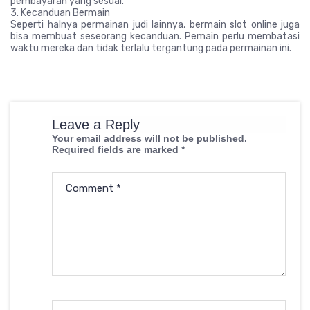
pembayaran yang sesuai.
3. Kecanduan Bermain
Seperti halnya permainan judi lainnya, bermain slot online juga
bisa membuat seseorang kecanduan. Pemain perlu membatasi
waktu mereka dan tidak terlalu tergantung pada permainan ini.
Leave a Reply
Your email address will not be published.
Required fields are marked
*
Comment
*