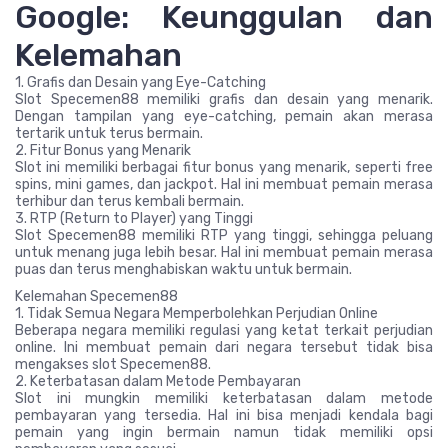
Google: Keunggulan dan
Kelemahan
1. Grafis dan Desain yang Eye-Catching
Slot Specemen88 memiliki grafis dan desain yang menarik.
Dengan tampilan yang eye-catching, pemain akan merasa
tertarik untuk terus bermain.
2. Fitur Bonus yang Menarik
Slot ini memiliki berbagai fitur bonus yang menarik, seperti free
spins, mini games, dan jackpot. Hal ini membuat pemain merasa
terhibur dan terus kembali bermain.
3. RTP (Return to Player) yang Tinggi
Slot Specemen88 memiliki RTP yang tinggi, sehingga peluang
untuk menang juga lebih besar. Hal ini membuat pemain merasa
puas dan terus menghabiskan waktu untuk bermain.
Kelemahan Specemen88
1. Tidak Semua Negara Memperbolehkan Perjudian Online
Beberapa negara memiliki regulasi yang ketat terkait perjudian
online. Ini membuat pemain dari negara tersebut tidak bisa
mengakses slot Specemen88.
2. Keterbatasan dalam Metode Pembayaran
Slot ini mungkin memiliki keterbatasan dalam metode
pembayaran yang tersedia. Hal ini bisa menjadi kendala bagi
pemain yang ingin bermain namun tidak memiliki opsi