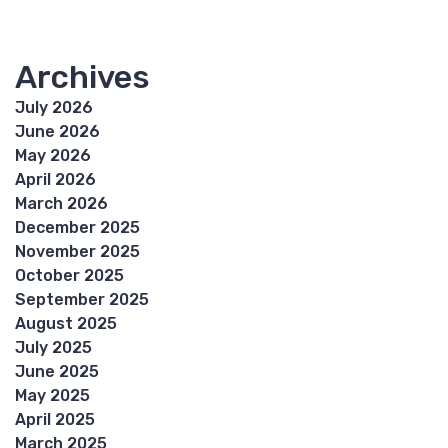
Archives
July 2026
June 2026
May 2026
April 2026
March 2026
December 2025
November 2025
October 2025
September 2025
August 2025
July 2025
June 2025
May 2025
April 2025
March 2025