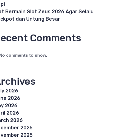
pi
at Bermain Slot Zeus 2026 Agar Selalu
ckpot dan Untung Besar
ecent Comments
No comments to show.
rchives
ly 2026
ne 2026
y 2026
ril 2026
rch 2026
ecember 2025
ovember 2025