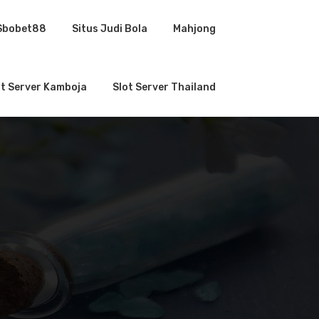
Sbobet88
Situs Judi Bola
Mahjong
ot Server Kamboja
Slot Server Thailand