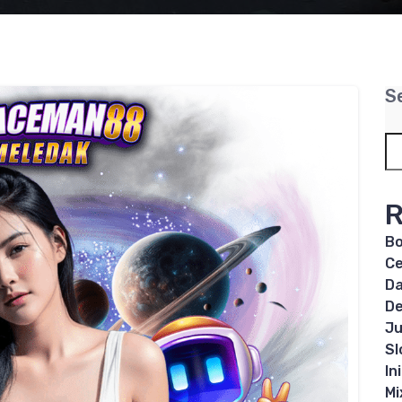
S
R
Bo
Ce
Da
De
Ju
Sl
Ini
Mi