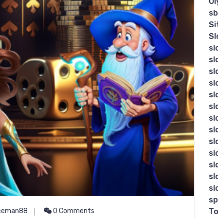
Ol
sb
Si
Sl
sl
sl
sl
sl
sl
sl
sl
sl
sl
sl
sl
sl
sl
s
ceman88
0 Comments
To