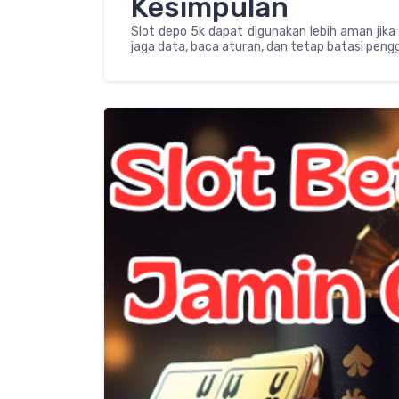
Kesimpulan
Slot depo 5k dapat digunakan lebih aman jika 
jaga data, baca aturan, dan tetap batasi peng