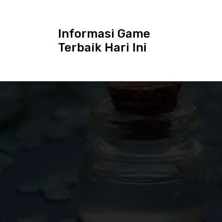
S
k
i
Informasi Game
p
Terbaik Hari Ini
t
o
c
o
n
t
e
n
t