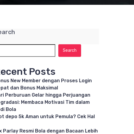
earch
Search
ecent Posts
nus New Member dengan Proses Login
pat dan Bonus Maksimal
ri Perburuan Gelar hingga Perjuangan
gradasi: Membaca Motivasi Tim dalam
di Bola
ot depo 5k Aman untuk Pemula? Cek Hal
x Parlay Resmi Bola dengan Bacaan Lebih