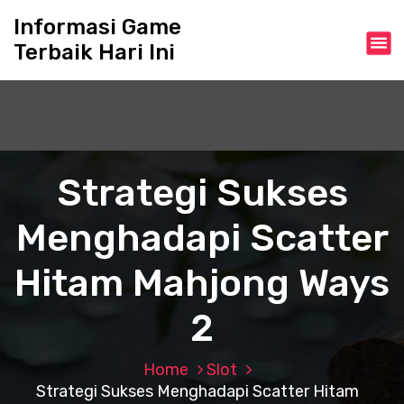
S
Informasi Game
k
Terbaik Hari Ini
i
p
t
o
c
o
n
Strategi Sukses
t
e
Menghadapi Scatter
n
t
Hitam Mahjong Ways
2
Home
Slot
Strategi Sukses Menghadapi Scatter Hitam