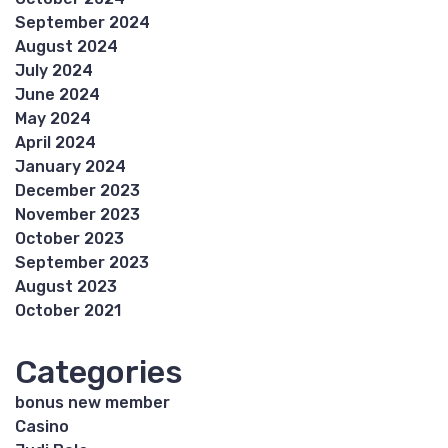
September 2024
August 2024
July 2024
June 2024
May 2024
April 2024
January 2024
December 2023
November 2023
October 2023
September 2023
August 2023
October 2021
Categories
bonus new member
Casino