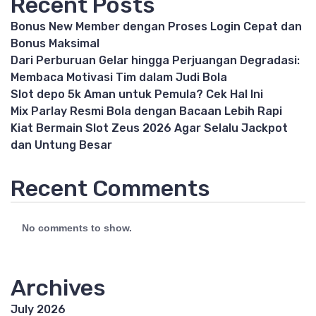
Recent Posts
Bonus New Member dengan Proses Login Cepat dan
Bonus Maksimal
Dari Perburuan Gelar hingga Perjuangan Degradasi:
Membaca Motivasi Tim dalam Judi Bola
Slot depo 5k Aman untuk Pemula? Cek Hal Ini
Mix Parlay Resmi Bola dengan Bacaan Lebih Rapi
Kiat Bermain Slot Zeus 2026 Agar Selalu Jackpot
dan Untung Besar
Recent Comments
No comments to show.
Archives
July 2026