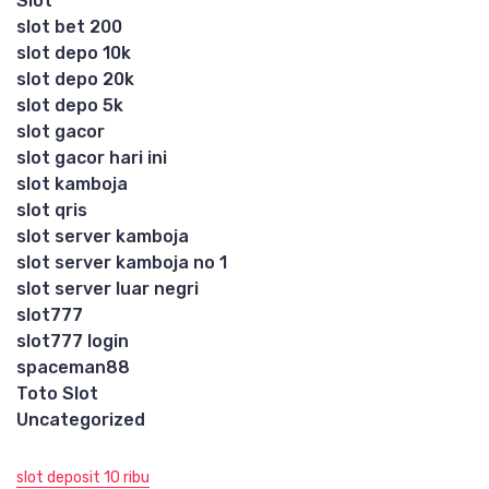
Slot
slot bet 200
slot depo 10k
slot depo 20k
slot depo 5k
slot gacor
slot gacor hari ini
slot kamboja
slot qris
slot server kamboja
slot server kamboja no 1
slot server luar negri
slot777
slot777 login
spaceman88
Toto Slot
Uncategorized
slot deposit 10 ribu