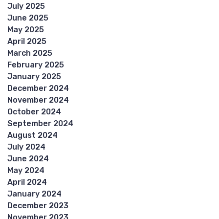
July 2025
June 2025
May 2025
April 2025
March 2025
February 2025
January 2025
December 2024
November 2024
October 2024
September 2024
August 2024
July 2024
June 2024
May 2024
April 2024
January 2024
December 2023
November 2023