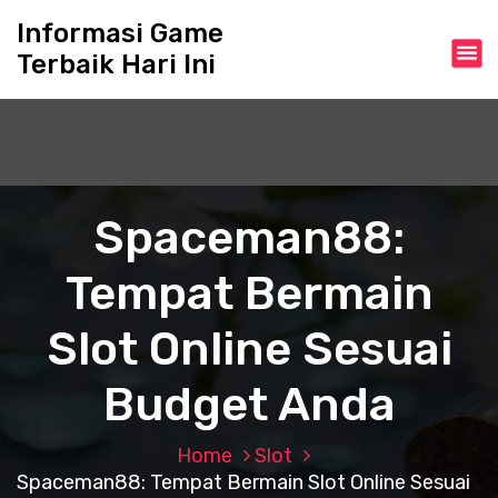
S
Informasi Game
k
Terbaik Hari Ini
i
p
t
o
c
o
n
Spaceman88:
t
e
Tempat Bermain
n
t
Slot Online Sesuai
Budget Anda
Home
Slot
Spaceman88: Tempat Bermain Slot Online Sesuai