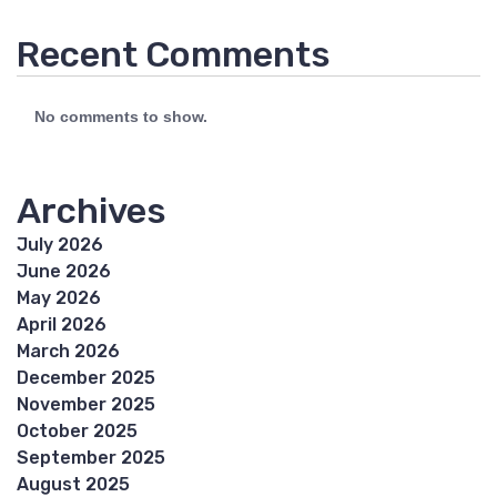
Recent Comments
No comments to show.
Archives
July 2026
June 2026
May 2026
April 2026
March 2026
December 2025
November 2025
October 2025
September 2025
August 2025