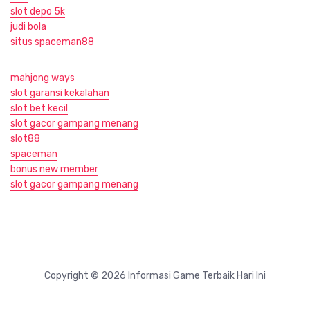
slot depo 5k
judi bola
situs spaceman88
mahjong ways
slot garansi kekalahan
slot bet kecil
slot gacor gampang menang
slot88
spaceman
bonus new member
slot gacor gampang menang
Copyright © 2026 Informasi Game Terbaik Hari Ini