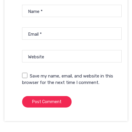
Name
*
Email
*
Website
Save my name, email, and website in this
browser for the next time I comment.