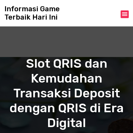
S
Informasi Game
k
Terbaik Hari Ini
i
p
t
o
c
o
n
Slot QRIS dan
t
e
Kemudahan
n
t
Transaksi Deposit
dengan QRIS di Era
Digital