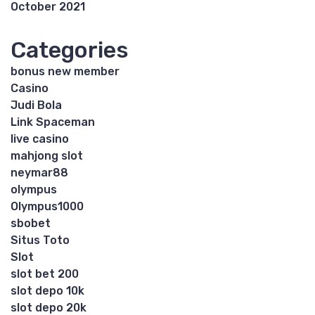
October 2021
Categories
bonus new member
Casino
Judi Bola
Link Spaceman
live casino
mahjong slot
neymar88
olympus
Olympus1000
sbobet
Situs Toto
Slot
slot bet 200
slot depo 10k
slot depo 20k