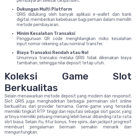
pembayaran selesai tanpa ribet.
Dukungan Multi Platform
QRIS didukung oleh banyak aplikasi e-wallet dan bank
digital, memberikan kebebasan bagi pemain dalam memilih
metode pembayaran.
Minim Kesalahan Transaksi
Penggunaan QR code menghilangkan risiko kesalahan
input nomor rekening atau nominal transfer.
Biaya Transaksi Rendah atau Nol
Umumnya transaksi melalui QRIS tidak dikenakan biaya
tambahan, sehingga nilai deposit tetap utuh.
Koleksi Game Slot
Berkualitas
Selain menawarkan metode deposit yang modern dan responsif,
Slot QRIS juga menghadirkan berbagai permainan slot online
berkualitas dari provider ternama. Game-game yang tersedia
memiliki tingkat RTP tinggi dan reputasi sebagai slot gacor, yang
artinya memiliki peluang menang lebih besar dibanding rata-rata
slot biasa. Selain itu, fitur bonus, free spins, dan jackpot progresif
membuat pengalaman bermain semakin menarik dan
menguntungkan.