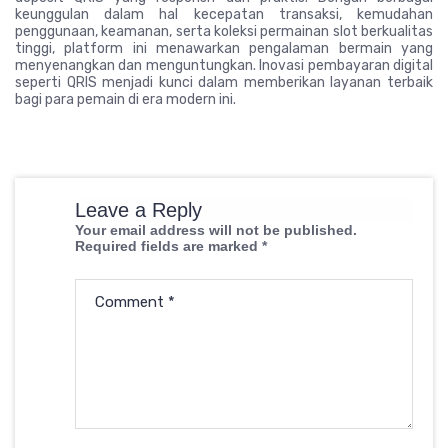
keunggulan dalam hal kecepatan transaksi, kemudahan
penggunaan, keamanan, serta koleksi permainan slot berkualitas
tinggi, platform ini menawarkan pengalaman bermain yang
menyenangkan dan menguntungkan. Inovasi pembayaran digital
seperti QRIS menjadi kunci dalam memberikan layanan terbaik
bagi para pemain di era modern ini.
Leave a Reply
Your email address will not be published.
Required fields are marked
*
Comment
*