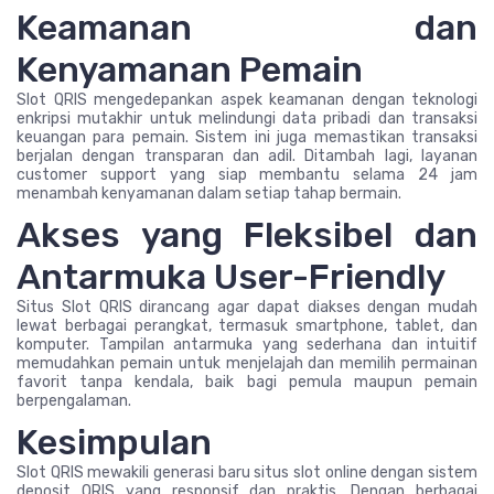
Keamanan dan
Kenyamanan Pemain
Slot QRIS mengedepankan aspek keamanan dengan teknologi
enkripsi mutakhir untuk melindungi data pribadi dan transaksi
keuangan para pemain. Sistem ini juga memastikan transaksi
berjalan dengan transparan dan adil. Ditambah lagi, layanan
customer support yang siap membantu selama 24 jam
menambah kenyamanan dalam setiap tahap bermain.
Akses yang Fleksibel dan
Antarmuka User-Friendly
Situs Slot QRIS dirancang agar dapat diakses dengan mudah
lewat berbagai perangkat, termasuk smartphone, tablet, dan
komputer. Tampilan antarmuka yang sederhana dan intuitif
memudahkan pemain untuk menjelajah dan memilih permainan
favorit tanpa kendala, baik bagi pemula maupun pemain
berpengalaman.
Kesimpulan
Slot QRIS mewakili generasi baru situs slot online dengan sistem
deposit QRIS yang responsif dan praktis. Dengan berbagai