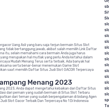
Ol
sb
Si
Sl
sl
sl
sl
sl
ergacor Uang Asli yang baru saja terjun bermain Situs Slot
sl
yang tidak bertanggung jawab, akibat salah memilih Link Daftar
sl
rena itu, selain memahami cara bermain Anda juga harus
 yang merupakan hal mutlak yang perlu Anda ketahui dalam
sl
rcaya Mudah Menang Terus serta terbaik. Ada banyak hal
sl
 seksama serta benar-benar menemukan Game Slot
ikan saat memilih Daftar Situs Judi Slot GACOR Terpercaya
sl
sl
 Gampang Menang 2023
sl
sl
g 2023, Anda dapat mengetahui kebaikan dari Daftar Situs
si dari pemain yang sudah bermain di Situs Slot Terbaru
sl
apatkan dari teman yang sudah berpengalaman di bidang Agen
s
udi Slot Gacor Terbaik Dan Terpercaya No 1 Di Indonesia
To