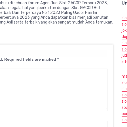
Un
ahulu di sebuah forum Agen Judi Slot GACOR Terbaru 2023,
akan segala hal yang berkaitan dengan Slot GACOR Bet
rbaik Dan Terpercaya No 1 2023 Paling Gacor Hari Ini
 Terpercaya 2023 yang Anda dapatkan bisa menjadi panutan
slo
Uang Asli serta terbaik yang akan sangat mudah Anda temukan.
slo
jo
de
slo
sl
jud
d.
Required fields are marked
*
si
ma
sl
slo
sl
sl
sp
bo
sl