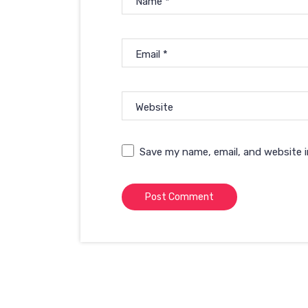
Name
*
Email
*
Website
Save my name, email, and website i