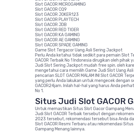
Slot GACOR MICROGAMING
Slot GACOR CQ9
Slot GACOR JOKER123
Slot GACOR PLAYTECH
Slot GACOR JDB
Slot GACOR RED TIGER
Slot GACOR KA GAMING
Slot GACOR AE GAMING
Slot GACOR SPADE GAMING
Game Slot Tergacor Uang Asli Sering Jackpot
Perlu Anda ketahui tidak sedikit para pemain Slot T
GACOR Terbaik No 1 Indonesia dirugikan oleh pihak 
Judi Slot Sering Jackpot mudah free spin. oleh ka
mengetahui cara memilih Game Judi Slot Uang Asli
pencarian SLOT GACOR MALAM INI Slot GACOR Terpe
yang perlu Anda lakukan untuk mengecek dengan
GACOR24jam. Inilah hal-hal yang harus Anda perhat
No 1.
Situs Judi Slot GACOR
Untuk memastikan Situs Slot Gacor Gampang Menan
Judi Slot GACOR Terbaik tersebut dengan rekomenda
2023 tersebut, rekomendasi tersebut bisa Anda d
Slot GACOR Resmi Terbaru atau rekomendasi Situs J
Gampang Menang lainnya.