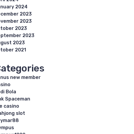
nuary 2024
ecember 2023
ovember 2023
tober 2023
eptember 2023
gust 2023
tober 2021
ategories
onus new member
sino
di Bola
nk Spaceman
ve casino
hjong slot
eymar88
ympus