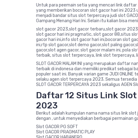
Untuk para peemain setia yang mencari link daftar 
yang memberikan bocoran slot gacor hari ini 202
menjadi bandar situs slot terpercaya judi slot GAC
Gampang Menang Hari Ini. Selain itu kalian bisa me
slot gacor 2023,slot gacor terbaru,slot gacor 202
slot gacor hari ini pragmatic, slot gacor 88,situs sl
gacor hari ini,info slot gacor hari ini,bocoran slot gac
ini,rtp slot gacor,slot demo gacor,slot paling gacor,
gacor,slot agen gacor, slot gacor malam ini, pola slo
terbaik, situs slot terpercaya, link slot terpercaya, l
SLOT GACOR MALAM INI yang merupakan daftar nama 
terbaik di indonesa dan memiliki predikat sebagai 
populer saat ini. Banyak varian game JUDI ONLINE te
selaku agen slot terpercaya 2023. Semua tersedia
SLOT GACOR TERPERCAYA 2023 sekaligus AGEN Slot
Daftar 12 Situs Link Slo
2023
Berikut adalah kumpulan nama nama situs link slot
dengan , untuk menyediakan berbagai permainan g
Slot GACOR PG SOFT
Slot GACOR PRAGMATIC PLAY
Slot GACOR HABANERO