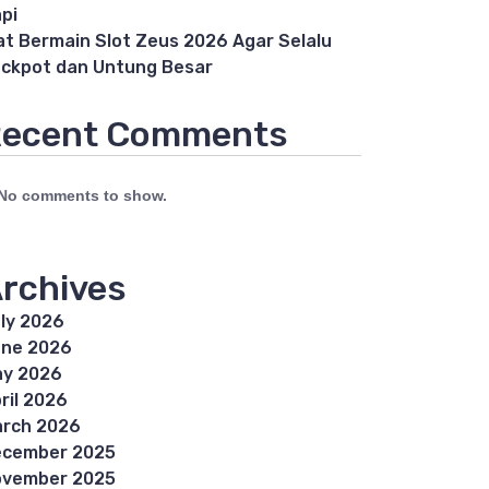
pi
at Bermain Slot Zeus 2026 Agar Selalu
ckpot dan Untung Besar
ecent Comments
No comments to show.
rchives
ly 2026
ne 2026
y 2026
ril 2026
rch 2026
ecember 2025
ovember 2025