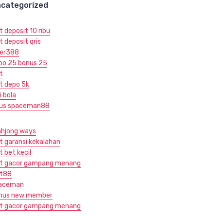
categorized
t deposit 10 ribu
t deposit qris
ker388
po 25 bonus 25
t
ot depo 5k
i bola
tus spaceman88
hjong ways
ot garansi kekalahan
t bet kecil
ot gacor gampang menang
ot88
aceman
nus new member
ot gacor gampang menang