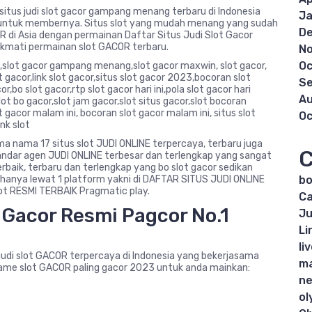
situs judi slot gacor gampang menang terbaru di Indonesia
Ja
3 untuk membernya. Situs slot yang mudah menang yang sudah
D
OR di Asia dengan permainan Daftar Situs Judi Slot Gacor
nikmati permainan slot GACOR terbaru.
N
Oc
3,slot gacor gampang menang,slot gacor maxwin, slot gacor,
ot gacor,link slot gacor,situs slot gacor 2023,bocoran slot
S
or,bo slot gacor,rtp slot gacor hari ini,pola slot gacor hari
Au
slot bo gacor,slot jam gacor,slot situs gacor,slot bocoran
t gacor malam ini, bocoran slot gacor malam ini, situs slot
Oc
ink slot
nama 17 situs slot JUDI ONLINE terpercaya, terbaru juga
C
bandar agen JUDI ONLINE terbesar dan terlengkap yang sangat
rbaik, terbaru dan terlengkap yang bo slot gacor sedikan
 hanya lewat 1 platform yakni di DAFTAR SITUS JUDI ONLINE
b
 RESMI TERBAIK Pragmatic play.
Ca
t Gacor Resmi Pagcor No.1
Ju
Li
li
 judi slot GACOR terpercaya di Indonesia yang bekerjasama
ma
ame slot GACOR paling gacor 2023 untuk anda mainkan:
n
ol