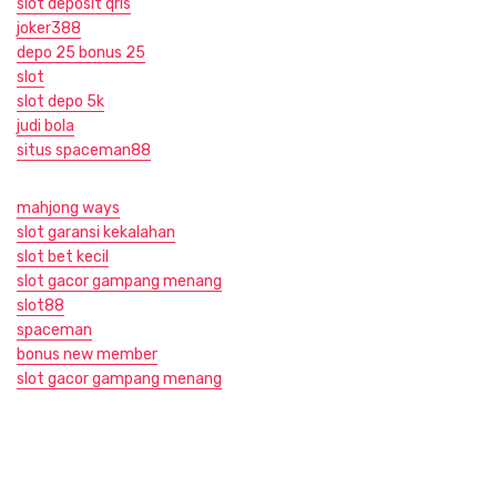
slot deposit qris
joker388
depo 25 bonus 25
slot
slot depo 5k
judi bola
situs spaceman88
mahjong ways
slot garansi kekalahan
slot bet kecil
slot gacor gampang menang
slot88
spaceman
bonus new member
slot gacor gampang menang