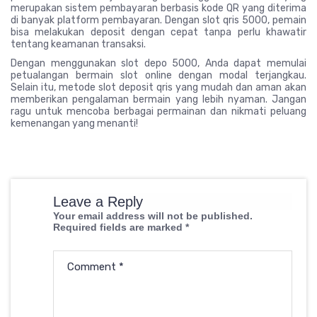
merupakan sistem pembayaran berbasis kode QR yang diterima
di banyak platform pembayaran. Dengan slot qris 5000, pemain
bisa melakukan deposit dengan cepat tanpa perlu khawatir
tentang keamanan transaksi.
Dengan menggunakan slot depo 5000, Anda dapat memulai
petualangan bermain slot online dengan modal terjangkau.
Selain itu, metode slot deposit qris yang mudah dan aman akan
memberikan pengalaman bermain yang lebih nyaman. Jangan
ragu untuk mencoba berbagai permainan dan nikmati peluang
kemenangan yang menanti!
Leave a Reply
Your email address will not be published.
Required fields are marked
*
Comment
*