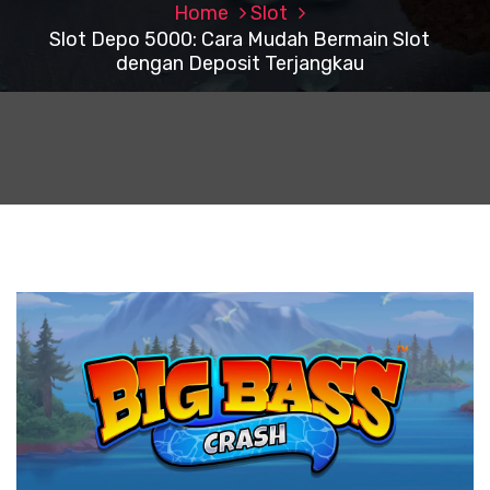
Home
Slot
Slot Depo 5000: Cara Mudah Bermain Slot
dengan Deposit Terjangkau