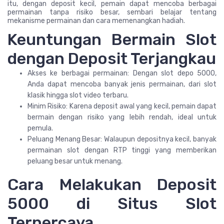
itu, dengan deposit kecil, pemain dapat mencoba berbagai
permainan tanpa risiko besar, sembari belajar tentang
mekanisme permainan dan cara memenangkan hadiah.
Keuntungan Bermain Slot
dengan Deposit Terjangkau
Akses ke berbagai permainan: Dengan slot depo 5000,
Anda dapat mencoba banyak jenis permainan, dari slot
klasik hingga slot video terbaru.
Minim Risiko: Karena deposit awal yang kecil, pemain dapat
bermain dengan risiko yang lebih rendah, ideal untuk
pemula.
Peluang Menang Besar: Walaupun depositnya kecil, banyak
permainan slot dengan RTP tinggi yang memberikan
peluang besar untuk menang.
Cara Melakukan Deposit
5000 di Situs Slot
Terpercaya