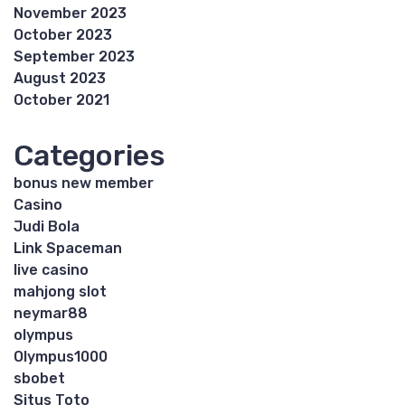
November 2023
October 2023
September 2023
August 2023
October 2021
Categories
bonus new member
Casino
Judi Bola
Link Spaceman
live casino
mahjong slot
neymar88
olympus
Olympus1000
sbobet
Situs Toto