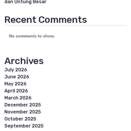
dan Untung Besar
Recent Comments
No comments to show.
Archives
July 2026
June 2026
May 2026
April 2026
March 2026
December 2025
November 2025
October 2025
September 2025