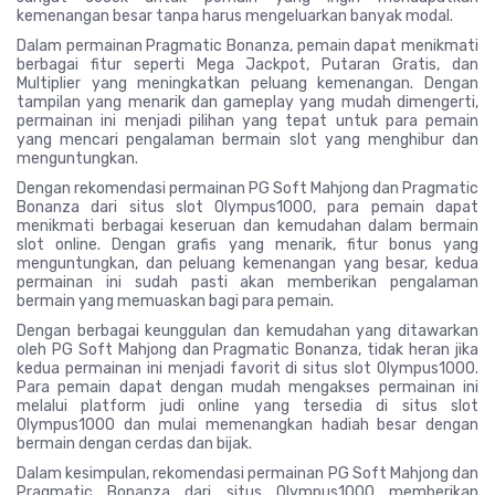
kemenangan besar tanpa harus mengeluarkan banyak modal.
Dalam permainan Pragmatic Bonanza, pemain dapat menikmati
berbagai fitur seperti Mega Jackpot, Putaran Gratis, dan
Multiplier yang meningkatkan peluang kemenangan. Dengan
tampilan yang menarik dan gameplay yang mudah dimengerti,
permainan ini menjadi pilihan yang tepat untuk para pemain
yang mencari pengalaman bermain slot yang menghibur dan
menguntungkan.
Dengan rekomendasi permainan PG Soft Mahjong dan Pragmatic
Bonanza dari situs slot Olympus1000, para pemain dapat
menikmati berbagai keseruan dan kemudahan dalam bermain
slot online. Dengan grafis yang menarik, fitur bonus yang
menguntungkan, dan peluang kemenangan yang besar, kedua
permainan ini sudah pasti akan memberikan pengalaman
bermain yang memuaskan bagi para pemain.
Dengan berbagai keunggulan dan kemudahan yang ditawarkan
oleh PG Soft Mahjong dan Pragmatic Bonanza, tidak heran jika
kedua permainan ini menjadi favorit di situs slot Olympus1000.
Para pemain dapat dengan mudah mengakses permainan ini
melalui platform judi online yang tersedia di situs slot
Olympus1000 dan mulai memenangkan hadiah besar dengan
bermain dengan cerdas dan bijak.
Dalam kesimpulan, rekomendasi permainan PG Soft Mahjong dan
Pragmatic Bonanza dari situs Olympus1000 memberikan