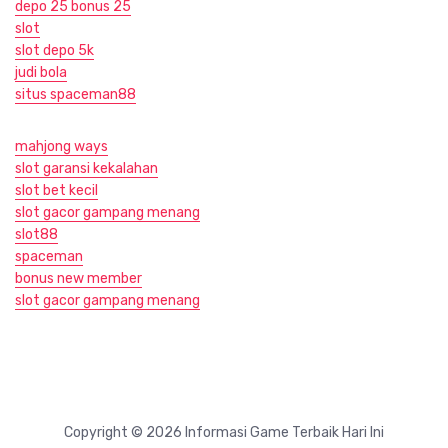
depo 25 bonus 25
slot
slot depo 5k
judi bola
situs spaceman88
mahjong ways
slot garansi kekalahan
slot bet kecil
slot gacor gampang menang
slot88
spaceman
bonus new member
slot gacor gampang menang
Copyright © 2026 Informasi Game Terbaik Hari Ini