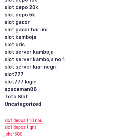
slot depo 20k
slot depo 5k
slot gacor
slot gacor hari ini
slot kamboja
slot qris
slot server kamboja
slot server kamboja no 1
slot server luar negri
slot777
slot777 login
spaceman88
Toto Slot
Uncategorized
slot deposit 10 ribu
slot deposit qris
joker388