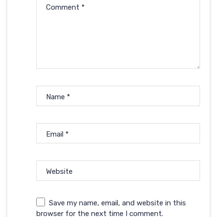
Comment
*
Name
*
Email
*
Website
Save my name, email, and website in this
browser for the next time I comment.