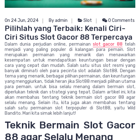
On 24 Jun, 2024
By admin
Slot
0 Comments
Pilihlah yang Terbaik: Kenali Ciri-
Ciri Situs Slot Gacor 88 Terpercaya
Dalam dunia perjudian online, permainan
slot gacor 88
telah
menjadi yang paling populer di kalangan para pemain. Slot
merupakan permainan yang menarik dan menawarkan
kesempatan untuk mendapatkan keuntungan besar dengan
cara yang cepat dan mudah. Salah satu situs slot resmi yang
banyak diminati oleh para pecinta slot adalah Slot88. Dengan
tema yang menarik, berbagai pilihan permainan, dan keuntungan
yang menggiurkan, tidak heran jika Slot88 menjadi pilihan utama
para pemain. untuk bisa selalu menang dalam bermain slot,
diperlukan teknik dan strategi yang tepat. Dalam artikel ini, kita
akan membahas tentang teknik bermain slot gacor 88 agar
selalu menang. Selain itu, kita juga akan membahas tentang
salah satu permainan slot terpopuler di Slot88, yaitu Wild
Bandito. Mari kita simak lebih lanjut!
Teknik Bermain Slot Gacor
88 agar Selalu Menang