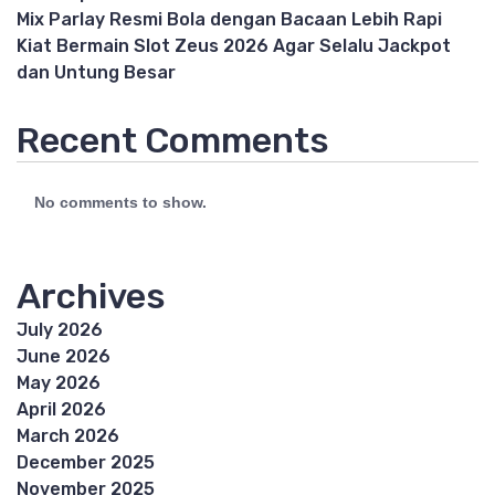
Mix Parlay Resmi Bola dengan Bacaan Lebih Rapi
Kiat Bermain Slot Zeus 2026 Agar Selalu Jackpot
dan Untung Besar
Recent Comments
No comments to show.
Archives
July 2026
June 2026
May 2026
April 2026
March 2026
December 2025
November 2025