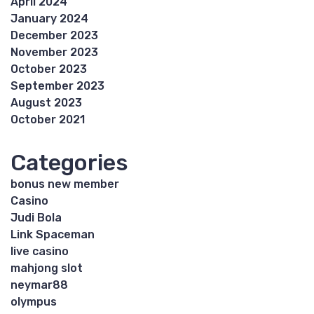
April 2024
January 2024
December 2023
November 2023
October 2023
September 2023
August 2023
October 2021
Categories
bonus new member
Casino
Judi Bola
Link Spaceman
live casino
mahjong slot
neymar88
olympus