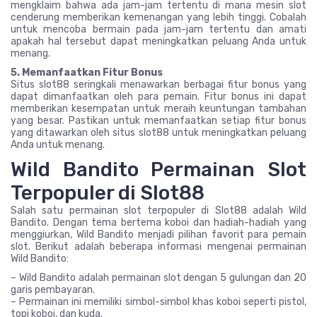
mengklaim bahwa ada jam-jam tertentu di mana mesin slot
cenderung memberikan kemenangan yang lebih tinggi. Cobalah
untuk mencoba bermain pada jam-jam tertentu dan amati
apakah hal tersebut dapat meningkatkan peluang Anda untuk
menang.
5. Memanfaatkan Fitur Bonus
Situs slot88 seringkali menawarkan berbagai fitur bonus yang
dapat dimanfaatkan oleh para pemain. Fitur bonus ini dapat
memberikan kesempatan untuk meraih keuntungan tambahan
yang besar. Pastikan untuk memanfaatkan setiap fitur bonus
yang ditawarkan oleh situs slot88 untuk meningkatkan peluang
Anda untuk menang.
Wild Bandito Permainan Slot
Terpopuler di Slot88
Salah satu permainan slot terpopuler di Slot88 adalah Wild
Bandito. Dengan tema bertema koboi dan hadiah-hadiah yang
menggiurkan, Wild Bandito menjadi pilihan favorit para pemain
slot. Berikut adalah beberapa informasi mengenai permainan
Wild Bandito:
– Wild Bandito adalah permainan slot dengan 5 gulungan dan 20
garis pembayaran.
– Permainan ini memiliki simbol-simbol khas koboi seperti pistol,
topi koboi, dan kuda.