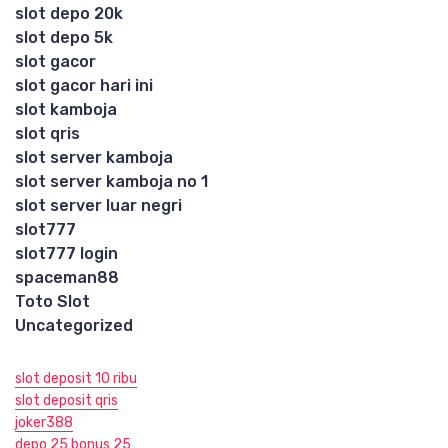
slot depo 20k
slot depo 5k
slot gacor
slot gacor hari ini
slot kamboja
slot qris
slot server kamboja
slot server kamboja no 1
slot server luar negri
slot777
slot777 login
spaceman88
Toto Slot
Uncategorized
slot deposit 10 ribu
slot deposit qris
joker388
depo 25 bonus 25