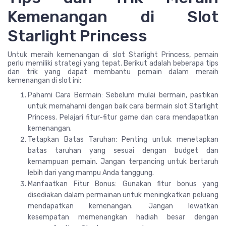
Kemenangan di Slot
Starlight Princess
Untuk meraih kemenangan di slot Starlight Princess, pemain
perlu memiliki strategi yang tepat. Berikut adalah beberapa tips
dan trik yang dapat membantu pemain dalam meraih
kemenangan di slot ini:
Pahami Cara Bermain: Sebelum mulai bermain, pastikan
untuk memahami dengan baik cara bermain slot Starlight
Princess. Pelajari fitur-fitur game dan cara mendapatkan
kemenangan.
Tetapkan Batas Taruhan: Penting untuk menetapkan
batas taruhan yang sesuai dengan budget dan
kemampuan pemain. Jangan terpancing untuk bertaruh
lebih dari yang mampu Anda tanggung.
Manfaatkan Fitur Bonus: Gunakan fitur bonus yang
disediakan dalam permainan untuk meningkatkan peluang
mendapatkan kemenangan. Jangan lewatkan
kesempatan memenangkan hadiah besar dengan