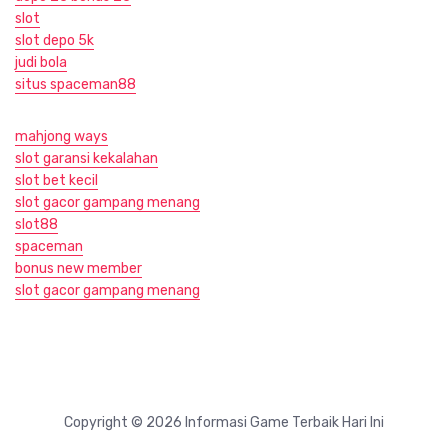
slot
slot depo 5k
judi bola
situs spaceman88
mahjong ways
slot garansi kekalahan
slot bet kecil
slot gacor gampang menang
slot88
spaceman
bonus new member
slot gacor gampang menang
Copyright © 2026 Informasi Game Terbaik Hari Ini