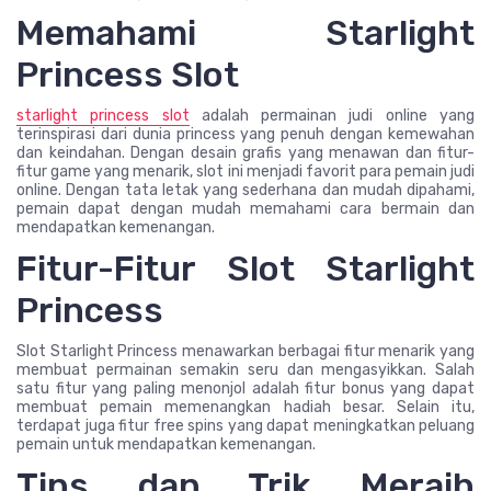
Memahami Starlight
Princess Slot
starlight princess slot
adalah permainan judi online yang
terinspirasi dari dunia princess yang penuh dengan kemewahan
dan keindahan. Dengan desain grafis yang menawan dan fitur-
fitur game yang menarik, slot ini menjadi favorit para pemain judi
online. Dengan tata letak yang sederhana dan mudah dipahami,
pemain dapat dengan mudah memahami cara bermain dan
mendapatkan kemenangan.
Fitur-Fitur Slot Starlight
Princess
Slot Starlight Princess menawarkan berbagai fitur menarik yang
membuat permainan semakin seru dan mengasyikkan. Salah
satu fitur yang paling menonjol adalah fitur bonus yang dapat
membuat pemain memenangkan hadiah besar. Selain itu,
terdapat juga fitur free spins yang dapat meningkatkan peluang
pemain untuk mendapatkan kemenangan.
Tips dan Trik Meraih