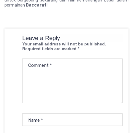
untuk bergabung sekarang dan raih kemenangan besar dalam
permainan
Baccarat
!
Leave a Reply
Your email address will not be published.
Required fields are marked
*
Comment
*
Name
*