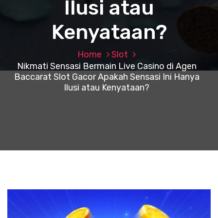
Ilusi atau
Kenyataan?
Home
Slot
Nikmati Sensasi Bermain Live Casino di Agen
Baccarat Slot Gacor Apakah Sensasi Ini Hanya
Ilusi atau Kenyataan?