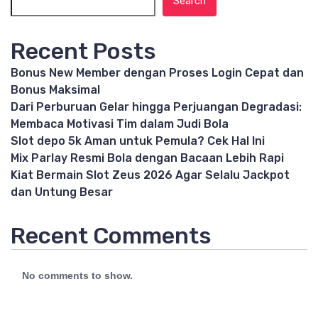
Search
Recent Posts
Bonus New Member dengan Proses Login Cepat dan
Bonus Maksimal
Dari Perburuan Gelar hingga Perjuangan Degradasi:
Membaca Motivasi Tim dalam Judi Bola
Slot depo 5k Aman untuk Pemula? Cek Hal Ini
Mix Parlay Resmi Bola dengan Bacaan Lebih Rapi
Kiat Bermain Slot Zeus 2026 Agar Selalu Jackpot
dan Untung Besar
Recent Comments
No comments to show.