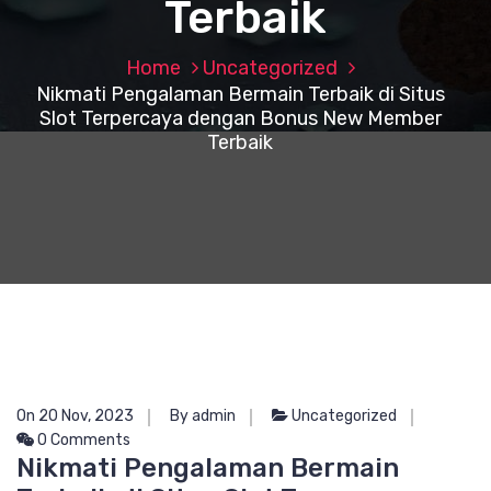
Terbaik
Home
Uncategorized
Nikmati Pengalaman Bermain Terbaik di Situs
Slot Terpercaya dengan Bonus New Member
Terbaik
On 20 Nov, 2023
By admin
Uncategorized
0 Comments
Nikmati Pengalaman Bermain