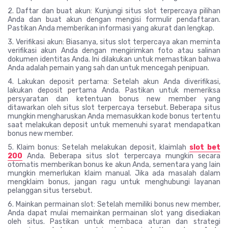
2. Daftar dan buat akun: Kunjungi situs slot terpercaya pilihan
Anda dan buat akun dengan mengisi formulir pendaftaran.
Pastikan Anda memberikan informasi yang akurat dan lengkap.
3. Verifikasi akun: Biasanya, situs slot terpercaya akan meminta
verifikasi akun Anda dengan mengirimkan foto atau salinan
dokumen identitas Anda. Ini dilakukan untuk memastikan bahwa
Anda adalah pemain yang sah dan untuk mencegah penipuan.
4. Lakukan deposit pertama: Setelah akun Anda diverifikasi,
lakukan deposit pertama Anda. Pastikan untuk memeriksa
persyaratan dan ketentuan bonus new member yang
ditawarkan oleh situs slot terpercaya tersebut. Beberapa situs
mungkin mengharuskan Anda memasukkan kode bonus tertentu
saat melakukan deposit untuk memenuhi syarat mendapatkan
bonus new member.
5. Klaim bonus: Setelah melakukan deposit, klaimlah
slot bet
200
Anda. Beberapa situs slot terpercaya mungkin secara
otomatis memberikan bonus ke akun Anda, sementara yang lain
mungkin memerlukan klaim manual. Jika ada masalah dalam
mengklaim bonus, jangan ragu untuk menghubungi layanan
pelanggan situs tersebut.
6. Mainkan permainan slot: Setelah memiliki bonus new member,
Anda dapat mulai memainkan permainan slot yang disediakan
oleh situs. Pastikan untuk membaca aturan dan strategi