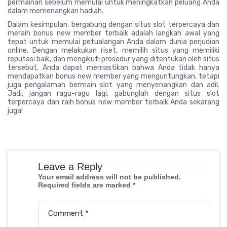
permainan sebelum memulai untuk meningkatkan peluang Anda
dalam memenangkan hadiah.
Dalam kesimpulan, bergabung dengan situs slot terpercaya dan
meraih bonus new member terbaik adalah langkah awal yang
tepat untuk memulai petualangan Anda dalam dunia perjudian
online. Dengan melakukan riset, memilih situs yang memiliki
reputasi baik, dan mengikuti prosedur yang ditentukan oleh situs
tersebut, Anda dapat memastikan bahwa Anda tidak hanya
mendapatkan bonus new member yang menguntungkan, tetapi
juga pengalaman bermain slot yang menyenangkan dan adil.
Jadi, jangan ragu-ragu lagi, gabunglah dengan situs slot
terpercaya dan raih bonus new member terbaik Anda sekarang
juga!
Leave a Reply
Your email address will not be published.
Required fields are marked
*
Comment
*