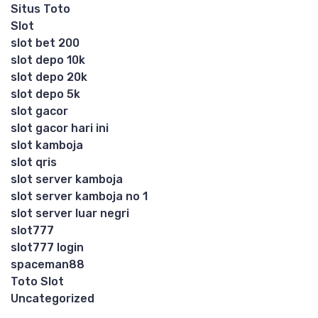
Situs Toto
Slot
slot bet 200
slot depo 10k
slot depo 20k
slot depo 5k
slot gacor
slot gacor hari ini
slot kamboja
slot qris
slot server kamboja
slot server kamboja no 1
slot server luar negri
slot777
slot777 login
spaceman88
Toto Slot
Uncategorized