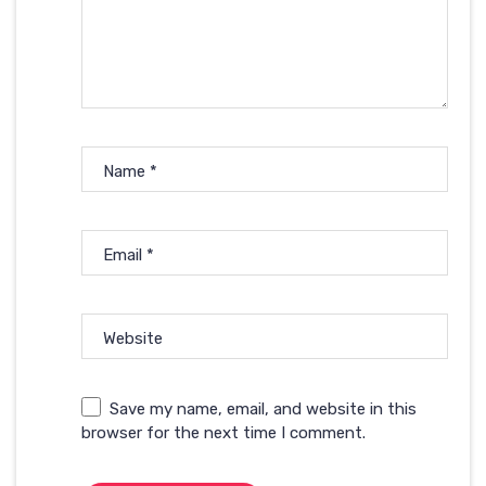
Name
*
Email
*
Website
Save my name, email, and website in this
browser for the next time I comment.