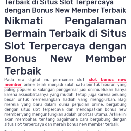
Terbaik di Situs Slot Terpercaya
dengan Bonus New Member Terbaik
Nikmati Pengalaman
Bermain Terbaik di Situs
Slot Terpercaya dengan
Bonus New Member
Terbaik
Pada era digital ini, permainan slot
slot bonus new
member
online telah menjadi salah satu bentuk hiburan yang
paling populer di kalangan penggemar judi online. Bukan hanya
karena aksesibilitasnya yang mudah, tetapi juga karena peluang
besar untuk memenangkan hadiah yang menggiurkan. Bagi
mereka yang baru dalam dunia perjudian online, bergabung
dengan situs slot terpercaya dan mendapatkan bonus new
member yang menguntungkan adalah prioritas utama. Artikel ini
akan membahas tentang bagaimana cara bergabung dengan
situs slot terpercaya dan meraih bonus new member terbaik.