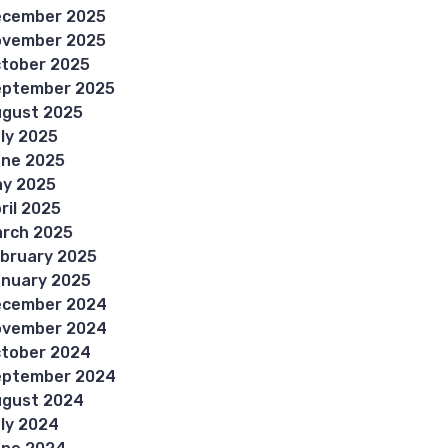
ecember 2025
ovember 2025
tober 2025
eptember 2025
gust 2025
ly 2025
ne 2025
y 2025
ril 2025
rch 2025
bruary 2025
nuary 2025
ecember 2024
ovember 2024
tober 2024
eptember 2024
gust 2024
ly 2024