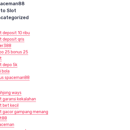
paceman88
to Slot
categorized
t deposit 10 ribu
t deposit qris
ker388
po 25 bonus 25
t
ot depo 5k
i bola
tus spaceman88
hjong ways
ot garansi kekalahan
t bet kecil
ot gacor gampang menang
ot88
aceman