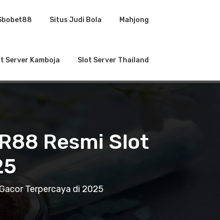
Sbobet88
Situs Judi Bola
Mahjong
ot Server Kamboja
Slot Server Thailand
R88 Resmi Slot
25
acor Terpercaya di 2025