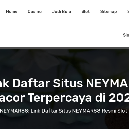
Home
Casino
Judi Bola
Slot
Sitemap
Sl
k Daftar Situs NEYMA
acor Terpercaya di 20
NEYMAR88: Link Daftar Situs NEYMAR88 Resmi Slot G