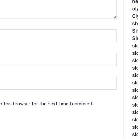
n
ol
Ol
sb
Si
Sl
sl
sl
sl
sl
sl
sl
sl
sl
n this browser for the next time I comment.
sl
sl
sl
sl
sl