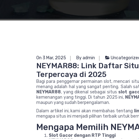
On 3 Mar, 2025
By admin
Uncategorize
NEYMAR88: Link Daftar Sit
Terpercaya di 2025
Bagi para penggemar permainan slot, mencari sit
menang adalah hal yang sangat penting. Salah sa
NEYMAR88
, yang dikenal sebagai situs
slot gac
kemenangan yang tinggi. Di tahun 2025 ini,
NEYM
maupun yang sudah berpengalaman.
Dalam artikel ini, kami akan membahas tentang
li
mengapa situs ini menjadi pilihan terbaik untuk be
Mengapa Memilih NEYM
Slot Gacor dengan RTP Tinggi