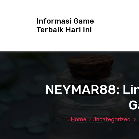
S
k
i
Informasi Game
p
Terbaik Hari Ini
t
o
c
o
n
t
e
n
NEYMAR88: Lin
t
G
Home
Uncategorized