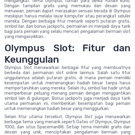
mengangkat tema Olympus, rumah para dewa Yunani kuno.
Dengan tampilan grafis yang memukau dan desain yang
menawan, pemain dapat merasakan sensasi berada di Olympus
meskipun hanya melalui layar komputer atau perangkat seluler
mereka. Dengan berbagai fitur menarik seperti putaran gratis,
simbol liar, dan bonus jackpots, permainan ini menjadi daya tarik
bagi para pemain yang selalu mencari pengalaman bermain slot
yang mengasyikkan.
Olympus Slot: Fitur dan
Keunggulan
Olympus Slot menawarkan berbagai fitur yang membuatnya
berbeda dari permainan slot online lainnya. Salah satu fitur
unggulannya adalah putaran gratis, di mana pemain memiliki
kesempatan untuk memenangkan hadiah besar tanpa harus
mempertaruhkan uang mereka. Selain itu, simbol liar hadir untuk
memperbesar peluang menang pemain dengan menggantikan
simbol lain di gulungan. Bonus jackpots juga menjadi daya tarik
utama permainan ini, memberikan kesempatan bagi pemain
untuk memenangkan hadiah besar yang menggiurkan.
Selain fitur utama tersebut, Olympus Slot juga menawarkan
berbagai tema yang menarik seperti Gates of Olympus, Olympus
1000, dan situs Spaceman88. Setiap tema memiliki grafis dan
desain yang unik, menciptakan pengalaman bermain yang