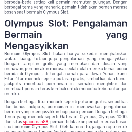
berbeda-beda setiap kali pemain memutar gulungan. Dengan
berbagai tema yang menarik, pemain tidak akan pernah merasa
bosan saat bermain Olympus Slot.
Olympus Slot: Pengalaman
Bermain yang
Mengasyikkan
Bermain Olympus Slot bukan hanya sekedar menghabiskan
waktu luang, tetapi juga pengalaman yang mengasyikkan.
Dengan tampilan grafis yang memukau dan desain yang
menawan, pemain akan merasa seolah-olah mereka benar-benar
berada di Olympus, di tengah rumah para dewa Yunani kuno.
Fitur-fitur menarik seperti putaran gratis, simbol liar, dan bonus
jackpots membuat permainan ini semakin menghibur dan
membuat pemain terus kembali untuk mencoba keberuntungan
mereka.
Dengan berbagai fitur menarik seperti putaran gratis, simbol liar,
dan bonus jackpots, permainan ini menawarkan pengalaman
bermain yang mengasyikkan bagi para pemain. Dengan berbagai
tema yang menarik seperti Gates of Olympus, Olympus 1000,
dan situs
spaceman88
, pemain tidak akan pernah merasa bosan
saat bermain Olympus Slot. Oleh karena itu, jangan ragu untuk
mencoba keberuntungan Anda dalam permainan slot online yang