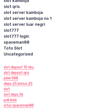
slot kamboja
slot qris
slot server kamboja
slot server kamboja no 1
slot server luar negri
slot777
slot777 login
spaceman88
Toto Slot
Uncategorized
slot deposit 10 ribu
slot deposit qris
joker388
depo 25 bonus 25
slot
slot depo 5k
judi bola
situs spaceman88