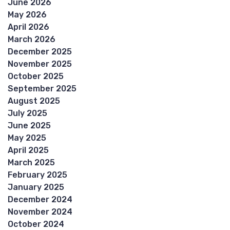
June 2026
May 2026
April 2026
March 2026
December 2025
November 2025
October 2025
September 2025
August 2025
July 2025
June 2025
May 2025
April 2025
March 2025
February 2025
January 2025
December 2024
November 2024
October 2024