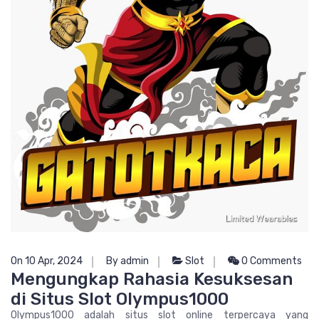
On 10 Apr, 2024
By admin
Slot
0 Comments
Mengungkap Rahasia Kesuksesan
di Situs Slot Olympus1000
Olympus1000 adalah situs slot online terpercaya yang