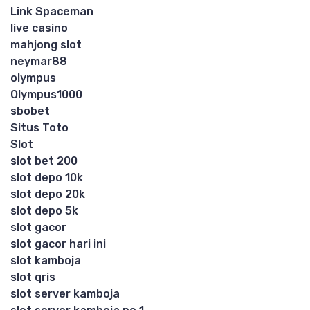
Link Spaceman
live casino
mahjong slot
neymar88
olympus
Olympus1000
sbobet
Situs Toto
Slot
slot bet 200
slot depo 10k
slot depo 20k
slot depo 5k
slot gacor
slot gacor hari ini
slot kamboja
slot qris
slot server kamboja