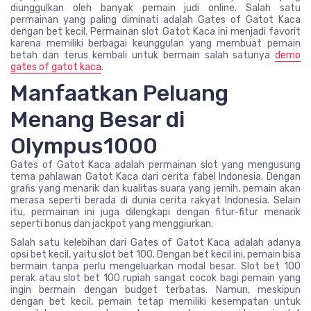
diunggulkan oleh banyak pemain judi online. Salah satu
permainan yang paling diminati adalah Gates of Gatot Kaca
dengan bet kecil. Permainan slot Gatot Kaca ini menjadi favorit
karena memiliki berbagai keunggulan yang membuat pemain
betah dan terus kembali untuk bermain salah satunya
demo
gates of gatot kaca
.
Manfaatkan Peluang
Menang Besar di
Olympus1000
Gates of Gatot Kaca adalah permainan slot yang mengusung
tema pahlawan Gatot Kaca dari cerita fabel Indonesia. Dengan
grafis yang menarik dan kualitas suara yang jernih, pemain akan
merasa seperti berada di dunia cerita rakyat Indonesia. Selain
itu, permainan ini juga dilengkapi dengan fitur-fitur menarik
seperti bonus dan jackpot yang menggiurkan.
Salah satu kelebihan dari Gates of Gatot Kaca adalah adanya
opsi bet kecil, yaitu slot bet 100. Dengan bet kecil ini, pemain bisa
bermain tanpa perlu mengeluarkan modal besar. Slot bet 100
perak atau slot bet 100 rupiah sangat cocok bagi pemain yang
ingin bermain dengan budget terbatas. Namun, meskipun
dengan bet kecil, pemain tetap memiliki kesempatan untuk