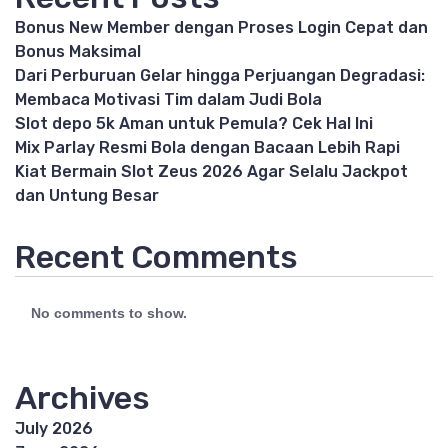
Bonus New Member dengan Proses Login Cepat dan
Bonus Maksimal
Dari Perburuan Gelar hingga Perjuangan Degradasi:
Membaca Motivasi Tim dalam Judi Bola
Slot depo 5k Aman untuk Pemula? Cek Hal Ini
Mix Parlay Resmi Bola dengan Bacaan Lebih Rapi
Kiat Bermain Slot Zeus 2026 Agar Selalu Jackpot
dan Untung Besar
Recent Comments
No comments to show.
Archives
July 2026