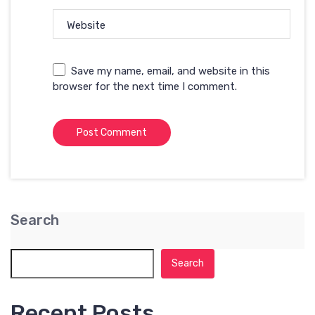
Website
Save my name, email, and website in this
browser for the next time I comment.
Search
Search
Recent Posts