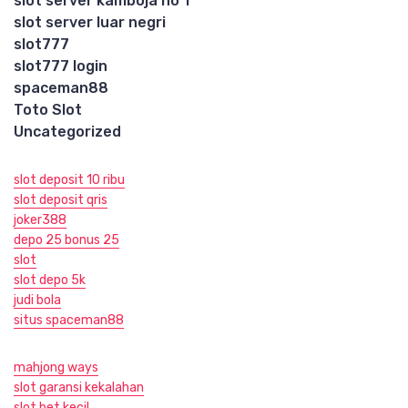
slot server kamboja no 1
slot server luar negri
slot777
slot777 login
spaceman88
Toto Slot
Uncategorized
slot deposit 10 ribu
slot deposit qris
joker388
depo 25 bonus 25
slot
slot depo 5k
judi bola
situs spaceman88
mahjong ways
slot garansi kekalahan
slot bet kecil