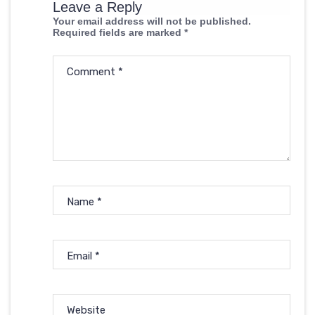
Leave a Reply
Your email address will not be published.
Required fields are marked
*
Comment
*
Name
*
Email
*
Website