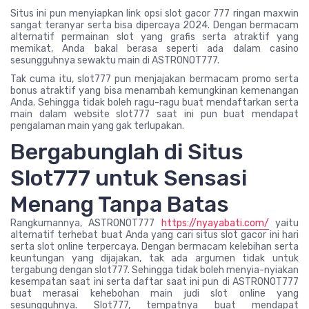
Situs ini pun menyiapkan link opsi slot gacor 777 ringan maxwin
sangat teranyar serta bisa dipercaya 2024. Dengan bermacam
alternatif permainan slot yang grafis serta atraktif yang
memikat, Anda bakal berasa seperti ada dalam casino
sesungguhnya sewaktu main di ASTRONOT777.
Tak cuma itu, slot777 pun menjajakan bermacam promo serta
bonus atraktif yang bisa menambah kemungkinan kemenangan
Anda. Sehingga tidak boleh ragu-ragu buat mendaftarkan serta
main dalam website slot777 saat ini pun buat mendapat
pengalaman main yang gak terlupakan.
Bergabunglah di Situs
Slot777 untuk Sensasi
Menang Tanpa Batas
Rangkumannya, ASTRONOT777
https://nyayabati.com/
yaitu
alternatif terhebat buat Anda yang cari situs slot gacor ini hari
serta slot online terpercaya. Dengan bermacam kelebihan serta
keuntungan yang dijajakan, tak ada argumen tidak untuk
tergabung dengan slot777. Sehingga tidak boleh menyia-nyiakan
kesempatan saat ini serta daftar saat ini pun di ASTRONOT777
buat merasai kehebohan main judi slot online yang
sesungguhnya. Slot777, tempatnya buat mendapat