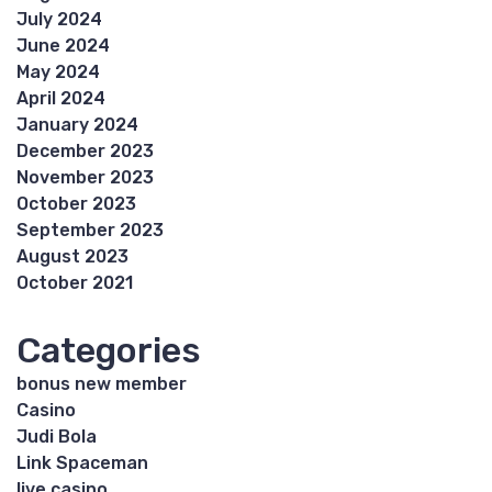
July 2024
June 2024
May 2024
April 2024
January 2024
December 2023
November 2023
October 2023
September 2023
August 2023
October 2021
Categories
bonus new member
Casino
Judi Bola
Link Spaceman
live casino