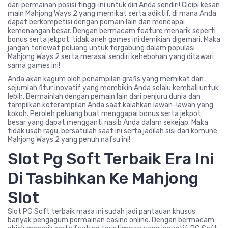
dari permainan posisi tinggi ini untuk diri Anda sendiri! Cicipi kesan
main Mahjong Ways 2 yang memikat serta adiktif, di mana Anda
dapat berkompetisi dengan pemain lain dan mencapai
kemenangan besar. Dengan bermacam feature menarik seperti
bonus serta jekpot, tidak aneh games ini demikian digemari. Maka
jangan terlewat peluang untuk tergabung dalam populasi
Mahjong Ways 2 serta merasai sendiri kehebohan yang ditawari
sama games ini!
Anda akan kagum oleh penampilan grafis yang memikat dan
sejumlah fitur inovatif yang membikin Anda selalu kembali untuk
lebih. Bermainlah dengan pemain lain dari penjuru dunia dan
tampilkan keterampilan Anda saat kalahkan lawan-lawan yang
kokoh. Peroleh peluang buat menggapai bonus serta jekpot
besar yang dapat mengganti nasib Anda dalam sekejap. Maka
tidak usah ragu, bersatulah saat ini serta jadilah sisi dari komune
Mahjong Ways 2 yang penuh nafsu ini!
Slot Pg Soft Terbaik Era Ini
Di Tasbihkan Ke Mahjong
Slot
Slot PG Soft terbaik masa ini sudah jadi pantauan khusus
banyak pengagum permainan casino online. Dengan bermacam