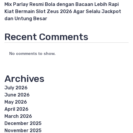
Mix Parlay Resmi Bola dengan Bacaan Lebih Rapi
Kiat Bermain Slot Zeus 2026 Agar Selalu Jackpot
dan Untung Besar
Recent Comments
No comments to show.
Archives
July 2026
June 2026
May 2026
April 2026
March 2026
December 2025
November 2025