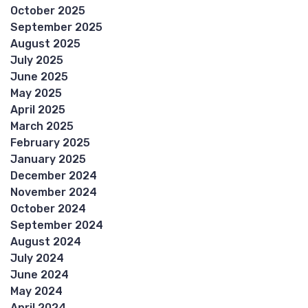
October 2025
September 2025
August 2025
July 2025
June 2025
May 2025
April 2025
March 2025
February 2025
January 2025
December 2024
November 2024
October 2024
September 2024
August 2024
July 2024
June 2024
May 2024
April 2024