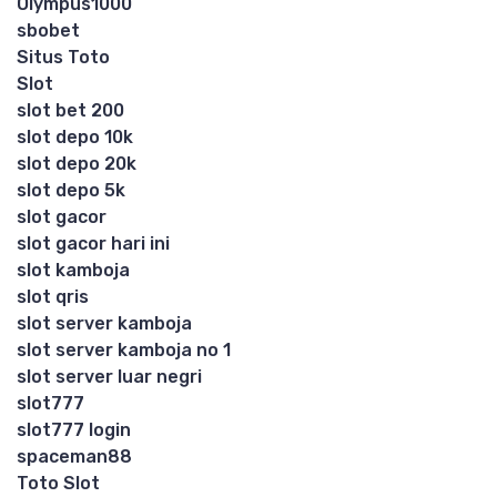
Olympus1000
sbobet
Situs Toto
Slot
slot bet 200
slot depo 10k
slot depo 20k
slot depo 5k
slot gacor
slot gacor hari ini
slot kamboja
slot qris
slot server kamboja
slot server kamboja no 1
slot server luar negri
slot777
slot777 login
spaceman88
Toto Slot