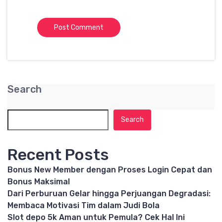
Search
Search
Recent Posts
Bonus New Member dengan Proses Login Cepat dan
Bonus Maksimal
Dari Perburuan Gelar hingga Perjuangan Degradasi:
Membaca Motivasi Tim dalam Judi Bola
Slot depo 5k Aman untuk Pemula? Cek Hal Ini