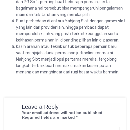
dari PG Soft penting buat beberapa pemain, serta
bagaimana hal tersebut bisa mempengaruhi pengalaman
main dan trik taruhan yang mereka pilih.
Buat perbedaan di antara Mahjong Slot dengan games slot
yang lain dari provider lain, hingga pembaca dapat
memperoleh kisah yang pasti terkait keunggulan serta
kekhasan permainan ini dibanding pilihan lain di pasaran.
Kasih arahan atau teknik untuk beberapa pemain baru
saat menjajahi dunia permainan judi online memakai
Mahjong Slot menjadi opsi pertama mereka, tergolong
langkah terbaik buat memaksimalkan kesempatan
menang dan menghindar dari rugi besar waktu bermain.
Leave a Reply
Your email address will not be published.
Required fields are marked
*