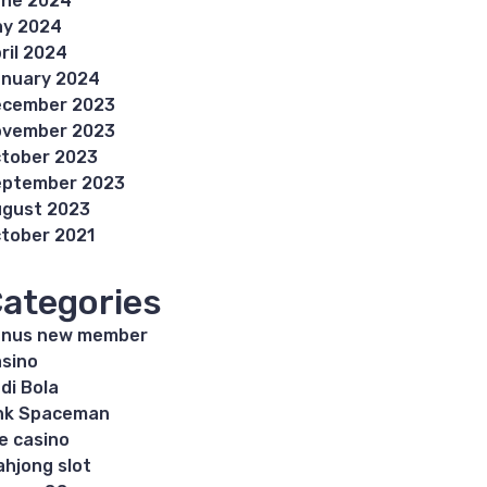
ne 2024
y 2024
ril 2024
nuary 2024
ecember 2023
ovember 2023
tober 2023
eptember 2023
gust 2023
tober 2021
ategories
onus new member
sino
di Bola
nk Spaceman
ve casino
hjong slot