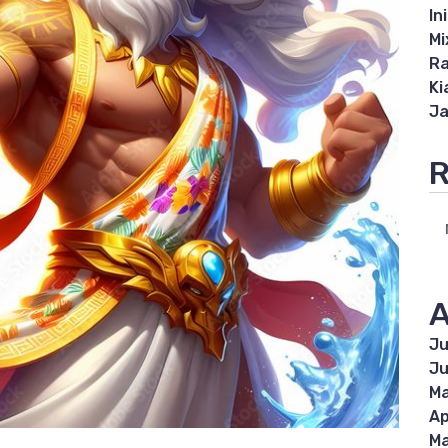
Ini
Mi
Ra
Ki
Ja
R
A
Ju
Ju
Ma
Ap
Ma