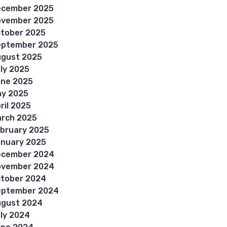
ecember 2025
ovember 2025
tober 2025
eptember 2025
gust 2025
ly 2025
ne 2025
y 2025
ril 2025
rch 2025
bruary 2025
nuary 2025
ecember 2024
ovember 2024
tober 2024
eptember 2024
gust 2024
ly 2024