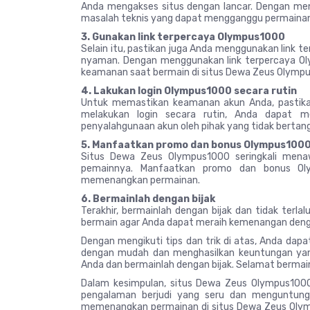
Anda mengakses situs dengan lancar. Dengan me
masalah teknis yang dapat mengganggu permainan
3. Gunakan link terpercaya Olympus1000
Selain itu, pastikan juga Anda menggunakan link
nyaman. Dengan menggunakan link terpercaya Ol
keamanan saat bermain di situs Dewa Zeus Olymp
4. Lakukan login Olympus1000 secara rutin
Untuk memastikan keamanan akun Anda, pastika
melakukan login secara rutin, Anda dapat 
penyalahgunaan akun oleh pihak yang tidak bertan
5. Manfaatkan promo dan bonus Olympus100
Situs Dewa Zeus Olympus1000 seringkali men
pemainnya. Manfaatkan promo dan bonus Ol
memenangkan permainan.
6. Bermainlah dengan bijak
Terakhir, bermainlah dengan bijak dan tidak terl
bermain agar Anda dapat meraih kemenangan den
Dengan mengikuti tips dan trik di atas, Anda d
dengan mudah dan menghasilkan keuntungan yan
Anda dan bermainlah dengan bijak. Selamat bermai
Dalam kesimpulan, situs Dewa Zeus Olympus1000
pengalaman berjudi yang seru dan menguntungk
memenangkan permainan di situs Dewa Zeus Oly