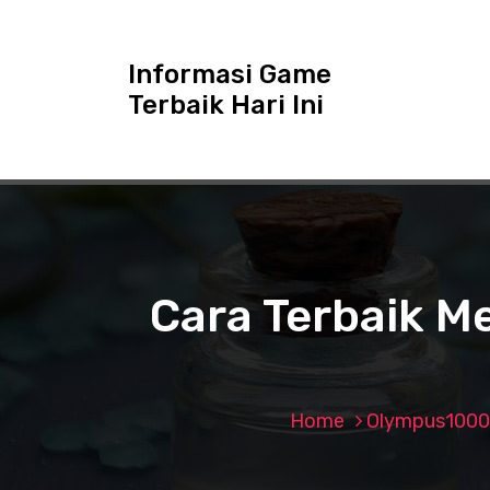
S
k
i
Informasi Game
p
Terbaik Hari Ini
t
o
c
o
n
t
e
n
Cara Terbaik 
t
Home
Olympus1000