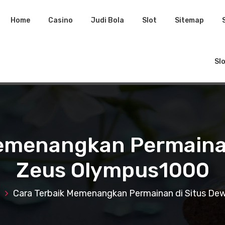
Home
Casino
Judi Bola
Slot
Sitemap
Sl
Memenangkan Permainan
Zeus Olympus1000
Cara Terbaik Memenangkan Permainan di Situs De