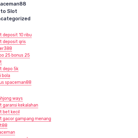
paceman88
to Slot
categorized
t deposit 10 ribu
t deposit qris
ker388
po 25 bonus 25
t
ot depo 5k
i bola
tus spaceman88
hjong ways
ot garansi kekalahan
t bet kecil
ot gacor gampang menang
ot88
aceman