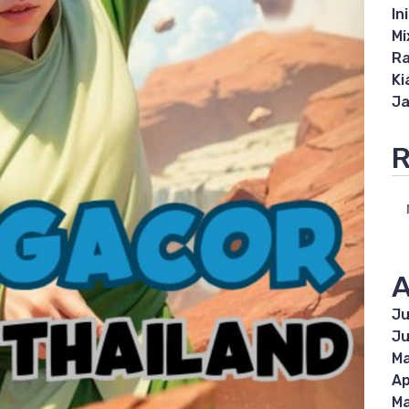
Ini
Mi
Ra
Ki
Ja
R
A
Ju
Ju
Ma
Ap
Ma