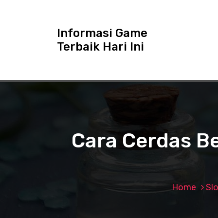
S
k
i
Informasi Game
p
Terbaik Hari Ini
t
o
c
o
n
t
e
n
Cara Cerdas Be
t
Home
Sl