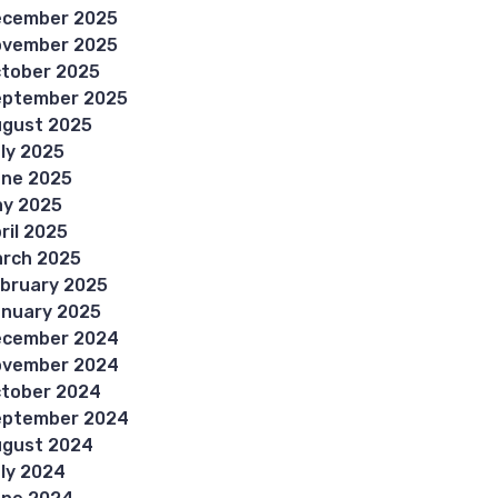
ecember 2025
ovember 2025
tober 2025
eptember 2025
gust 2025
ly 2025
ne 2025
y 2025
ril 2025
rch 2025
bruary 2025
nuary 2025
ecember 2024
ovember 2024
tober 2024
eptember 2024
gust 2024
ly 2024