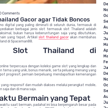
D
N
0 Comments
Oc
hailand Gacor agar Tidak Boncos
S
o digital yang paling diminati di seluruh dunia, termasuk di
Au
ediakan berbagai jenis slot termasuk slot Thailand adalah
Ju
simal, bukan hanya keberuntungan saja yang dibutuhkan,
main yang tepat. Artikel
slot thailand gacor
akan membahas
Ju
ailand di Spaceman88.
Ma
h Slot Thailand di
Ap
Ma
Fe
 online terpercaya dengan koleksi game slot yang lengkap dan
Ja
kan tema yang unik, bonus menarik, serta peluang menang yang
D
ckpot progresif, pemain berpeluang mendapatkan kemenangan
N
Oc
yang responsif dan mudah diakses melalui perangkat mobile,
saja dan di mana saja.
S
aktu Bermain yang Tepat
Au
Ju
waktu saat bermain, padahal ini bisa berpengaruh besar pada