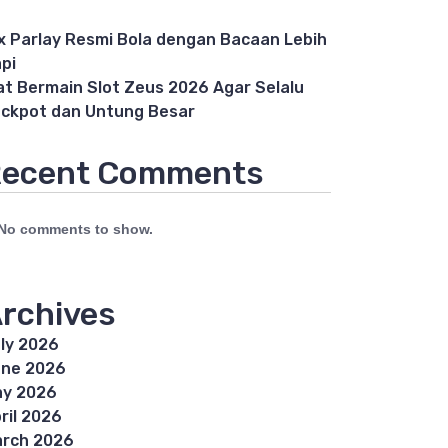
x Parlay Resmi Bola dengan Bacaan Lebih
pi
at Bermain Slot Zeus 2026 Agar Selalu
ckpot dan Untung Besar
ecent Comments
No comments to show.
rchives
ly 2026
ne 2026
y 2026
ril 2026
rch 2026