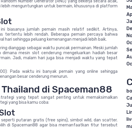
Ju
 Random Number Generator (RNG) yang bekerja secara acak,
 lebih menguntungkan untuk bermain, khususnya di platform
Ma
Ap
lot
Ja
D
ni biasanya jumlah pemain masih relatif sedikit. Artinya,
us tertentu lebih rendah. Beberapa pemain percaya bahwa
N
l hari sehingga peluang kemenangan menjadi lebih baik.
Oc
ring dianggap sebagai waktu puncak permainan. Meski jumlah
S
 dimana mesin slot cenderung mengeluarkan hadiah besar
Au
ain. Jadi, malam hari juga bisa menjadi waktu yang tepat
Oc
.00): Pada waktu ini banyak pemain yang online sehingga
enangan besar cenderung menurun.
C
t Thailand di Spaceman88
b
strategi yang tepat sangat penting untuk memaksimalkan
Ca
tegi yang bisa kamu coba:
Ju
Slot
Li
li
seperti putaran gratis (free spins), simbol wild, dan scatter.
 pilih di Spaceman88 agar bisa memanfaatkan fitur tersebut
ma