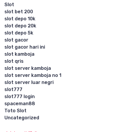
Slot
slot bet 200
slot depo 10k
slot depo 20k
slot depo 5k
slot gacor
slot gacor hari ini
slot kamboja
slot qris
slot server kamboja
slot server kamboja no 1
slot server luar negri
slot777
slot777 login
spaceman88
Toto Slot
Uncategorized