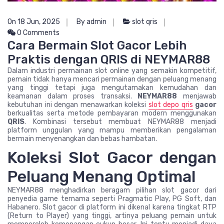
On 18 Jun, 2025
By admin
slot qris
0 Comments
Cara Bermain Slot Gacor Lebih
Praktis dengan QRIS di NEYMAR88
Dalam industri permainan slot online yang semakin kompetitif,
pemain tidak hanya mencari permainan dengan peluang menang
yang tinggi tetapi juga mengutamakan kemudahan dan
keamanan dalam proses transaksi.
NEYMAR88
menjawab
kebutuhan ini dengan menawarkan koleksi
slot depo qris
gacor
berkualitas serta metode pembayaran modern menggunakan
QRIS
. Kombinasi tersebut membuat NEYMAR88 menjadi
platform unggulan yang mampu memberikan pengalaman
bermain menyenangkan dan bebas hambatan.
Koleksi Slot Gacor dengan
Peluang Menang Optimal
NEYMAR88 menghadirkan beragam pilihan slot gacor dari
penyedia game ternama seperti Pragmatic Play, PG Soft, dan
Habanero. Slot gacor di platform ini dikenal karena tingkat RTP
(Return to Player) yang tinggi, artinya peluang pemain untuk