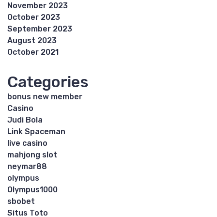
November 2023
October 2023
September 2023
August 2023
October 2021
Categories
bonus new member
Casino
Judi Bola
Link Spaceman
live casino
mahjong slot
neymar88
olympus
Olympus1000
sbobet
Situs Toto