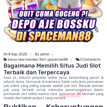
On 8 Sep, 2025
By admin
bonus new member
,
Slot
,
spaceman88
0 Comments
Bagaimana Memilih Situs Judi Slot
Terbaik dan Terpercaya
Saat ini, industri perjudian online terus berkembang pesat di
seluruh dunia, termasuk di Indonesia. Salah satu jenis permainan
judi online yang paling populer adalah judi slot. Banyak pemain
judi yang tertarik untuk mencoba peruntungannya dalam
permainan slot online karena cara
spaceman 88
bermain yang
mudah dan hadiah jackpot yang menarik.