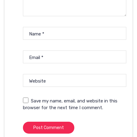
Name
*
Email
*
Website
Save my name, email, and website in this
browser for the next time I comment.