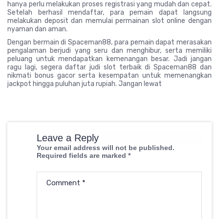
hanya perlu melakukan proses registrasi yang mudah dan cepat.
Setelah berhasil mendaftar, para pemain dapat langsung
melakukan deposit dan memulai permainan slot online dengan
nyaman dan aman.
Dengan bermain di Spaceman88, para pemain dapat merasakan
pengalaman berjudi yang seru dan menghibur, serta memiliki
peluang untuk mendapatkan kemenangan besar. Jadi jangan
ragu lagi, segera daftar judi slot terbaik di Spaceman88 dan
nikmati bonus gacor serta kesempatan untuk memenangkan
jackpot hingga puluhan juta rupiah. Jangan lewat
Leave a Reply
Your email address will not be published.
Required fields are marked
*
Comment
*