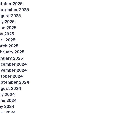
tober 2025
eptember 2025
gust 2025
ly 2025
ne 2025
y 2025
ril 2025
rch 2025
bruary 2025
nuary 2025
ecember 2024
ovember 2024
tober 2024
eptember 2024
gust 2024
ly 2024
ne 2024
y 2024
ril 2024