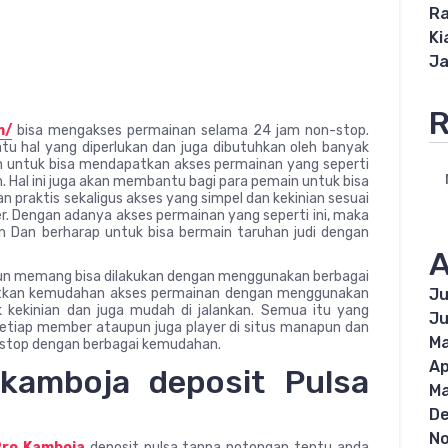
Ra
Ki
Ja
R
m/
bisa mengakses permainan selama 24 jam non-stop.
satu hal yang diperlukan dan juga dibutuhkan oleh banyak
n untuk bisa mendapatkan akses permainan yang seperti
n. Hal ini juga akan membantu bagi para pemain untuk bisa
raktis sekaligus akses yang simpel dan kekinian sesuai
. Dengan adanya akses permainan yang seperti ini, maka
 Dan berharap untuk bisa bermain taruhan judi dengan
A
 memang bisa dilakukan dengan menggunakan berbagai
patkan kemudahan akses permainan dengan menggunakan
Ju
 kekinian dan juga mudah di jalankan. Semua itu yang
Ju
 setiap member ataupun juga player di situs manapun dan
Ma
nonstop dengan berbagai kemudahan.
Ap
kamboja deposit Pulsa
Ma
D
N
Pro Kamboja
deposit pulsa tanpa potongan tentu anda