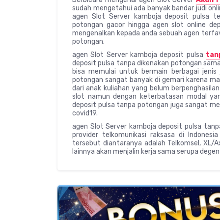
sudah mengetahui ada banyak bandar judi onlin
agen Slot Server kamboja deposit pulsa te
potongan gacor hingga agen slot online de
mengenalkan kepada anda sebuah agen terfavo
potongan.
agen Slot Server kamboja deposit pulsa
tan
deposit pulsa tanpa dikenakan potongan sama 
bisa memulai untuk bermain berbagai jenis j
potongan sangat banyak di gemari karena mam
dari anak kuliahan yang belum berpenghasila
slot namun dengan keterbatasan modal yang
deposit pulsa tanpa potongan juga sangat me
covid19.
agen Slot Server kamboja deposit pulsa tanp
provider telkomunikasi raksasa di Indonesi
tersebut diantaranya adalah Telkomsel, XL/Ax
lainnya akan menjalin kerja sama serupa degen