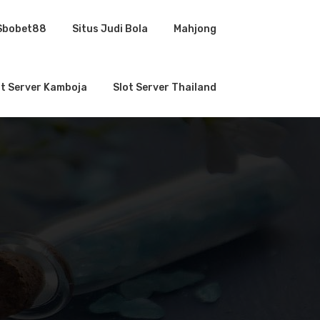
Sbobet88
Situs Judi Bola
Mahjong
ot Server Kamboja
Slot Server Thailand