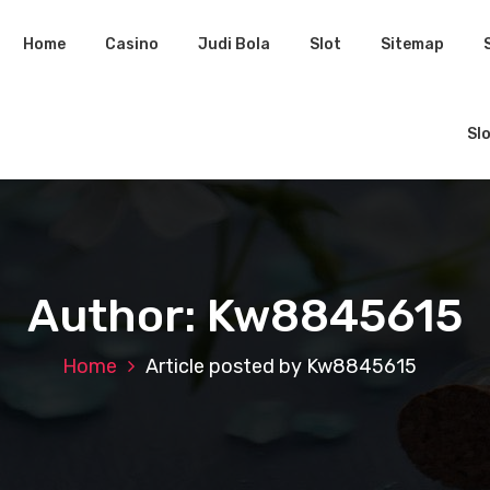
Home
Casino
Judi Bola
Slot
Sitemap
Sl
Author: Kw8845615
Home
Article posted by Kw8845615