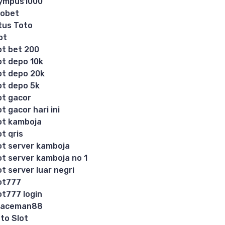
ympus1000
obet
tus Toto
ot
ot bet 200
ot depo 10k
ot depo 20k
ot depo 5k
ot gacor
ot gacor hari ini
ot kamboja
ot qris
ot server kamboja
ot server kamboja no 1
ot server luar negri
ot777
ot777 login
paceman88
to Slot