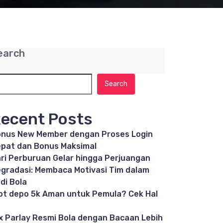
earch
Search
ecent Posts
nus New Member dengan Proses Login
pat dan Bonus Maksimal
ri Perburuan Gelar hingga Perjuangan
gradasi: Membaca Motivasi Tim dalam
di Bola
ot depo 5k Aman untuk Pemula? Cek Hal
x Parlay Resmi Bola dengan Bacaan Lebih