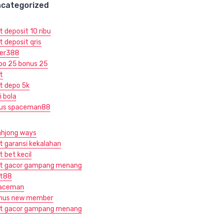
categorized
t deposit 10 ribu
t deposit qris
ker388
po 25 bonus 25
t
ot depo 5k
i bola
tus spaceman88
hjong ways
ot garansi kekalahan
t bet kecil
ot gacor gampang menang
ot88
aceman
nus new member
ot gacor gampang menang