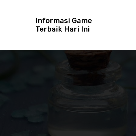
S
k
i
Informasi Game
p
Terbaik Hari Ini
t
o
c
o
n
t
e
n
t