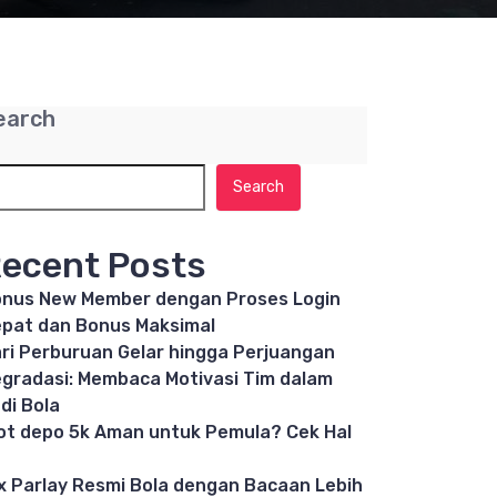
earch
Search
ecent Posts
nus New Member dengan Proses Login
pat dan Bonus Maksimal
ri Perburuan Gelar hingga Perjuangan
gradasi: Membaca Motivasi Tim dalam
di Bola
ot depo 5k Aman untuk Pemula? Cek Hal
x Parlay Resmi Bola dengan Bacaan Lebih