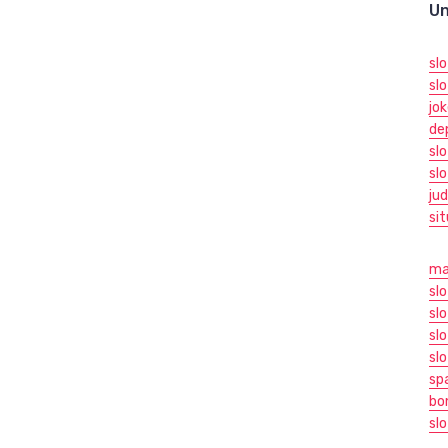
Un
slo
slo
jo
de
slo
sl
jud
si
ma
sl
slo
sl
sl
sp
bo
sl