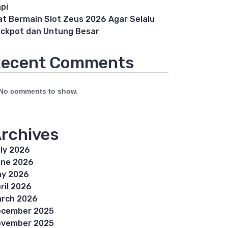
pi
at Bermain Slot Zeus 2026 Agar Selalu
ckpot dan Untung Besar
ecent Comments
No comments to show.
rchives
ly 2026
ne 2026
y 2026
ril 2026
rch 2026
ecember 2025
ovember 2025