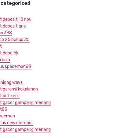
categorized
t deposit 10 ribu
t deposit qris
ker388
po 25 bonus 25
t
ot depo 5k
i bola
tus spaceman88
hjong ways
ot garansi kekalahan
t bet kecil
ot gacor gampang menang
ot88
aceman
nus new member
ot gacor gampang menang