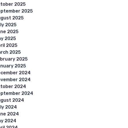
tober 2025
eptember 2025
gust 2025
ly 2025
ne 2025
y 2025
ril 2025
rch 2025
bruary 2025
nuary 2025
ecember 2024
ovember 2024
tober 2024
eptember 2024
gust 2024
ly 2024
ne 2024
y 2024
ril 2024