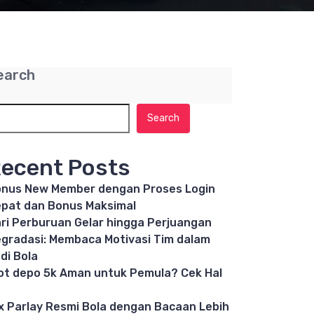
earch
Search
ecent Posts
nus New Member dengan Proses Login
pat dan Bonus Maksimal
ri Perburuan Gelar hingga Perjuangan
gradasi: Membaca Motivasi Tim dalam
di Bola
ot depo 5k Aman untuk Pemula? Cek Hal
x Parlay Resmi Bola dengan Bacaan Lebih