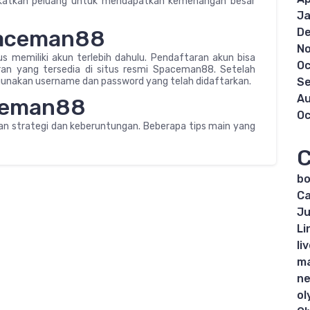
ngkatkan peluang untuk mendapatkan kemenangan besar
Ja
Spaceman88
D
N
s memiliki akun terlebih dahulu. Pendaftaran akun bisa
Oc
ran yang tersedia di situs resmi Spaceman88. Setelah
ggunakan username dan password yang telah didaftarkan.
S
Au
aceman88
Oc
n strategi dan keberuntungan. Beberapa tips main yang
C
b
Ca
Ju
Li
li
ma
n
ol