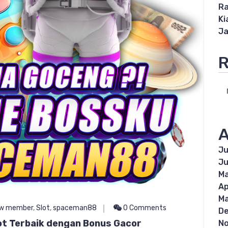
Ra
Ki
Ja
R
A
Ju
Ju
Ma
Ap
Ma
ew member
,
Slot
,
spaceman88
0 Comments
D
ot Terbaik dengan Bonus Gacor
N