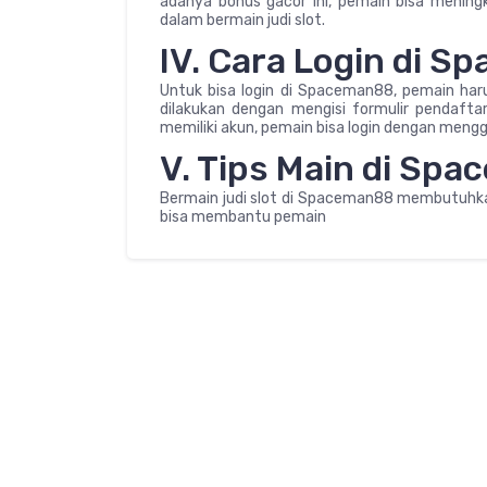
adanya bonus gacor ini, pemain bisa meni
dalam bermain judi slot.
IV. Cara Login di 
Untuk bisa login di Spaceman88, pemain haru
dilakukan dengan mengisi formulir pendafta
memiliki akun, pemain bisa login dengan men
V. Tips Main di Sp
Bermain judi slot di Spaceman88 membutuhka
bisa membantu pemain