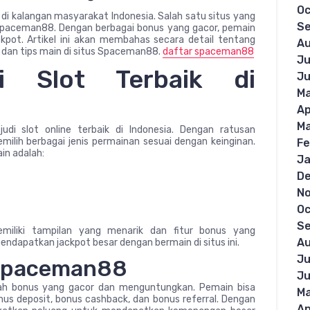
Oc
r di kalangan masyarakat Indonesia. Salah satu situs yang
S
Spaceman88. Dengan berbagai bonus yang gacor, pemain
kpot. Artikel ini akan membahas secara detail tentang
Au
in, dan tips main di situs Spaceman88.
daftar spaceman88
Ju
di Slot Terbaik di
Ju
Ma
Ap
Ma
di slot online terbaik di Indonesia. Dengan ratusan
ilih berbagai jenis permainan sesuai dengan keinginan.
Fe
in adalah:
Ja
D
N
Oc
S
iliki tampilan yang menarik dan fitur bonus yang
Au
endapatkan jackpot besar dengan bermain di situs ini.
Ju
i Spaceman88
Ju
lah bonus yang gacor dan menguntungkan. Pemain bisa
Ma
us deposit, bonus cashback, dan bonus referral. Dengan
Ap