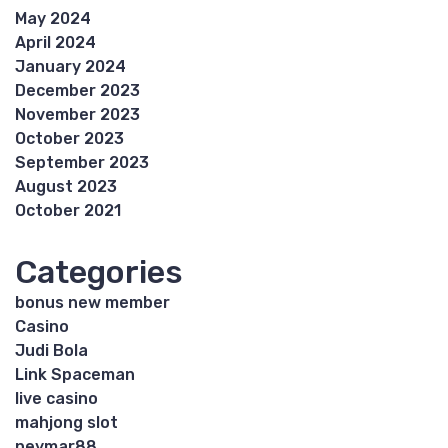
May 2024
April 2024
January 2024
December 2023
November 2023
October 2023
September 2023
August 2023
October 2021
Categories
bonus new member
Casino
Judi Bola
Link Spaceman
live casino
mahjong slot
neymar88