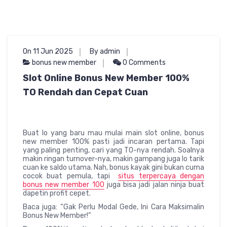
On 11 Jun 2025
By admin
bonus new member
0 Comments
Slot Online Bonus New Member 100%
TO Rendah dan Cepat Cuan
Buat lo yang baru mau mulai main slot online, bonus
new member 100% pasti jadi incaran pertama. Tapi
yang paling penting, cari yang TO-nya rendah. Soalnya
makin ringan turnover-nya, makin gampang juga lo tarik
cuan ke saldo utama. Nah, bonus kayak gini bukan cuma
cocok buat pemula, tapi
situs terpercaya dengan
bonus new member 100
juga bisa jadi jalan ninja buat
dapetin profit cepet.
Baca juga: “Gak Perlu Modal Gede, Ini Cara Maksimalin
Bonus New Member!”