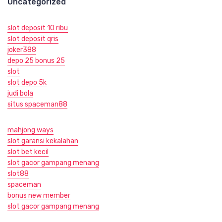
Uncategorized
slot deposit 10 ribu
slot deposit qris
joker388
depo 25 bonus 25
slot
slot depo 5k
judi bola
situs spaceman88
mahjong ways
slot garansi kekalahan
slot bet kecil
slot gacor gampang menang
slot88
spaceman
bonus new member
slot gacor gampang menang