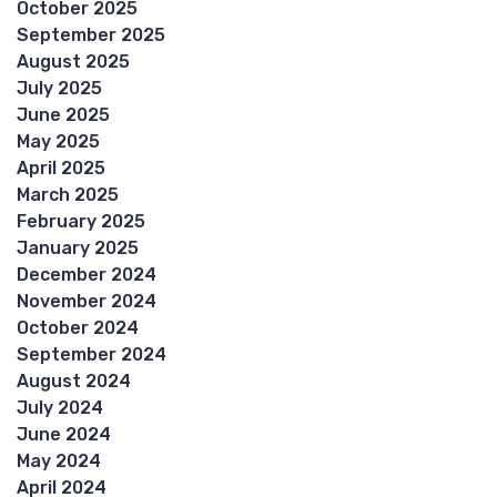
October 2025
September 2025
August 2025
July 2025
June 2025
May 2025
April 2025
March 2025
February 2025
January 2025
December 2024
November 2024
October 2024
September 2024
August 2024
July 2024
June 2024
May 2024
April 2024