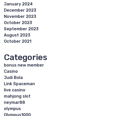
January 2024
December 2023
November 2023
October 2023
September 2023
August 2023
October 2021
Categories
bonus new member
Casino
Judi Bola
Link Spaceman
live casino
mahjong slot
neymar88
olympus
Olympus1000