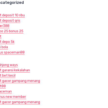
categorized
t deposit 10 ribu
t deposit qris
ker388
po 25 bonus 25
t
ot depo 5k
i bola
tus spaceman88
hjong ways
ot garansi kekalahan
t bet kecil
ot gacor gampang menang
ot88
aceman
nus new member
ot gacor gampang menang