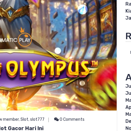
Ra
Ki
Ja
R
A
Ju
Ju
Ma
Ap
Ma
ew member
,
Slot
,
slot777
0 Comments
D
t Gacor Hari Ini
N