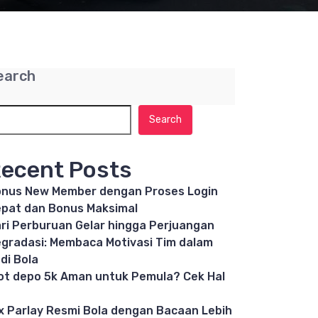
earch
Search
ecent Posts
nus New Member dengan Proses Login
pat dan Bonus Maksimal
ri Perburuan Gelar hingga Perjuangan
gradasi: Membaca Motivasi Tim dalam
di Bola
ot depo 5k Aman untuk Pemula? Cek Hal
x Parlay Resmi Bola dengan Bacaan Lebih