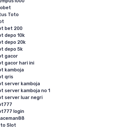
ympus1000
obet
tus Toto
ot
ot bet 200
ot depo 10k
ot depo 20k
ot depo 5k
ot gacor
ot gacor hari ini
ot kamboja
ot qris
ot server kamboja
ot server kamboja no 1
ot server luar negri
ot777
ot777 login
paceman88
to Slot