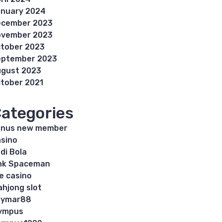
nuary 2024
ecember 2023
ovember 2023
tober 2023
eptember 2023
gust 2023
tober 2021
ategories
onus new member
sino
di Bola
nk Spaceman
ve casino
hjong slot
eymar88
ympus