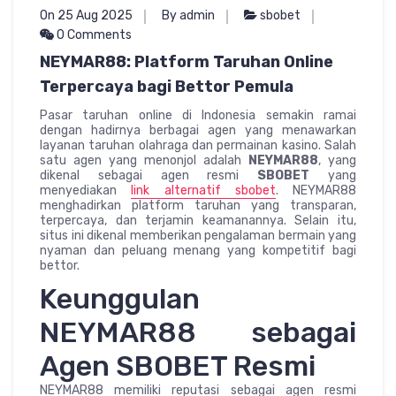
On 25 Aug 2025
By admin
sbobet
0 Comments
NEYMAR88: Platform Taruhan Online
Terpercaya bagi Bettor Pemula
Pasar taruhan online di Indonesia semakin ramai
dengan hadirnya berbagai agen yang menawarkan
layanan taruhan olahraga dan permainan kasino. Salah
satu agen yang menonjol adalah
NEYMAR88
, yang
dikenal sebagai agen resmi
SBOBET
yang
menyediakan
link alternatif sbobet
. NEYMAR88
menghadirkan platform taruhan yang transparan,
terpercaya, dan terjamin keamanannya. Selain itu,
situs ini dikenal memberikan pengalaman bermain yang
nyaman dan peluang menang yang kompetitif bagi
bettor.
Keunggulan
NEYMAR88 sebagai
Agen SBOBET Resmi
NEYMAR88 memiliki reputasi sebagai agen resmi