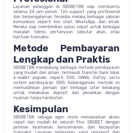
Layanan pelanggan di SBOBET88 siap membantu
selama 24 jam penuh. Tim support yang profesional
dan berpengalaman tersedia melalui berbagai saluran
komunikasi seperti live chat, WhatsApp, dan email.
Mereka siap memberikan solusi cepat untuk berbagai
masalah teknis, pertanyaan seputar akun, atau
bantuan transaksi.
Metode Pembayaran
Lengkap dan Praktis
SBOBET88 mendukung berbagai metode pembayaran
yang mudah dan aman, termasuk transfer bank lokal,
e-wallet populer seperti OVO, DANA, GoPay, serta
sistem pembayaran QRIS. Keberagaman metode ini
memudahkan pemain dari berbagai latar belakang
untuk melakukan deposit dan penarikan dengan
nyaman tanpa hambatan.
Kesimpulan
SBOBET88 sebagai agen resmi menawarkan akses
cepat dan mudah ke seluruh fitur SBOBET dengan
jaminan keamanan, kenyamanan, dan kecepatan
transaksi. Layanan pelanggan yang responsif dan