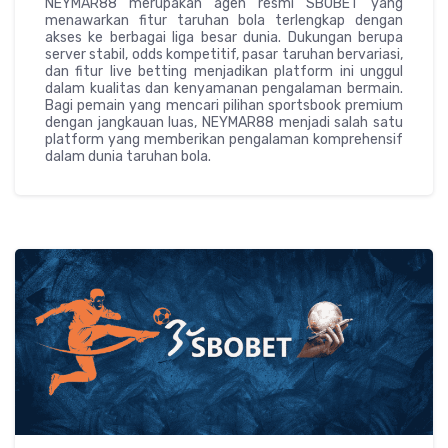
NEYMAR88 merupakan agen resmi SBOBET yang
menawarkan fitur taruhan bola terlengkap dengan
akses ke berbagai liga besar dunia. Dukungan berupa
server stabil, odds kompetitif, pasar taruhan bervariasi,
dan fitur live betting menjadikan platform ini unggul
dalam kualitas dan kenyamanan pengalaman bermain.
Bagi pemain yang mencari pilihan sportsbook premium
dengan jangkauan luas, NEYMAR88 menjadi salah satu
platform yang memberikan pengalaman komprehensif
dalam dunia taruhan bola.