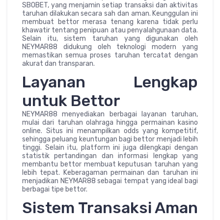
SBOBET, yang menjamin setiap transaksi dan aktivitas
taruhan dilakukan secara sah dan aman. Keunggulan ini
membuat bettor merasa tenang karena tidak perlu
khawatir tentang penipuan atau penyalahgunaan data.
Selain itu, sistem taruhan yang digunakan oleh
NEYMAR88 didukung oleh teknologi modern yang
memastikan semua proses taruhan tercatat dengan
akurat dan transparan.
Layanan Lengkap
untuk Bettor
NEYMAR88 menyediakan berbagai layanan taruhan,
mulai dari taruhan olahraga hingga permainan kasino
online. Situs ini menampilkan odds yang kompetitif,
sehingga peluang keuntungan bagi bettor menjadi lebih
tinggi. Selain itu, platform ini juga dilengkapi dengan
statistik pertandingan dan informasi lengkap yang
membantu bettor membuat keputusan taruhan yang
lebih tepat. Keberagaman permainan dan taruhan ini
menjadikan NEYMAR88 sebagai tempat yang ideal bagi
berbagai tipe bettor.
Sistem Transaksi Aman