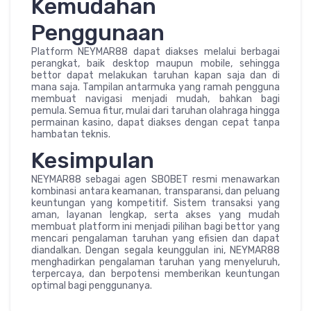
Kemudahan
Penggunaan
Platform NEYMAR88 dapat diakses melalui berbagai
perangkat, baik desktop maupun mobile, sehingga
bettor dapat melakukan taruhan kapan saja dan di
mana saja. Tampilan antarmuka yang ramah pengguna
membuat navigasi menjadi mudah, bahkan bagi
pemula. Semua fitur, mulai dari taruhan olahraga hingga
permainan kasino, dapat diakses dengan cepat tanpa
hambatan teknis.
Kesimpulan
NEYMAR88 sebagai agen SBOBET resmi menawarkan
kombinasi antara keamanan, transparansi, dan peluang
keuntungan yang kompetitif. Sistem transaksi yang
aman, layanan lengkap, serta akses yang mudah
membuat platform ini menjadi pilihan bagi bettor yang
mencari pengalaman taruhan yang efisien dan dapat
diandalkan. Dengan segala keunggulan ini, NEYMAR88
menghadirkan pengalaman taruhan yang menyeluruh,
terpercaya, dan berpotensi memberikan keuntungan
optimal bagi penggunanya.