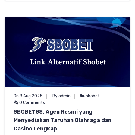
On 8 Aug 2025
By admin
sbobet
0 Comments
SBOBET88: Agen Resmi yang
Menyediakan Taruhan Olahraga dan
Casino Lengkap