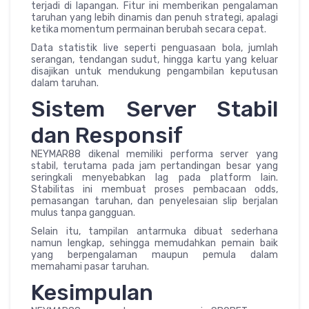
terjadi di lapangan. Fitur ini memberikan pengalaman
taruhan yang lebih dinamis dan penuh strategi, apalagi
ketika momentum permainan berubah secara cepat.
Data statistik live seperti penguasaan bola, jumlah
serangan, tendangan sudut, hingga kartu yang keluar
disajikan untuk mendukung pengambilan keputusan
dalam taruhan.
Sistem Server Stabil
dan Responsif
NEYMAR88 dikenal memiliki performa server yang
stabil, terutama pada jam pertandingan besar yang
seringkali menyebabkan lag pada platform lain.
Stabilitas ini membuat proses pembacaan odds,
pemasangan taruhan, dan penyelesaian slip berjalan
mulus tanpa gangguan.
Selain itu, tampilan antarmuka dibuat sederhana
namun lengkap, sehingga memudahkan pemain baik
yang berpengalaman maupun pemula dalam
memahami pasar taruhan.
Kesimpulan