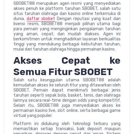
SBOBET88 merupakan agen resmi yang menyediakan
akses penuh ke platform taruhan SBOBET, salah satu
situs taruhan olahraga dan kasino online terkemuka di
dunia.
daftar sbobet
Dengan reputasi yang kuat dan
lisensi resmi, SBOBET88 menjadi pilihan utama bagi
para pemain yang menginginkan pengalaman taruhan
yang aman, cepat, dan mudah diakses. Agen ini
berkomitmen untuk menghadirkan layanan berkualitas
tinggi yang mendukung berbagai kebutuhan taruhan,
mulai dari taruhan olahraga hingga permainan kasino.
Akses Cepat ke
Semua Fitur SBOBET
Salah satu keunggulan utama SBOBET88 adalah
kemudahan akses ke seluruh fitur yang ditawarkan oleh
SBOBET. Pemain dapat menikmati berbagai jenis
taruhan seperti sepak bola, basket, tenis, dan olahraga
lainnya secara real-time dengan odds yang kompetitif.
Selain itu, SBOBET88 juga menyediakan akses ke
permainan kasino live, slot online, serta berbagai game
virtual yang populer.
Platform ini didukung oleh teknologi terbaru yang
memastikan setiap transaksi, baik deposit maupun
penarikan, diproses dengan cepat dan aman. Sistem