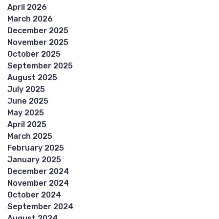
April 2026
March 2026
December 2025
November 2025
October 2025
September 2025
August 2025
July 2025
June 2025
May 2025
April 2025
March 2025
February 2025
January 2025
December 2024
November 2024
October 2024
September 2024
August 2024