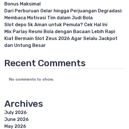
Bonus Maksimal
Dari Perburuan Gelar hingga Perjuangan Degradasi:
Membaca Motivasi Tim dalam Judi Bola
Slot depo 5k Aman untuk Pemula? Cek Hal Ini
Mix Parlay Resmi Bola dengan Bacaan Lebih Rapi
Kiat Bermain Slot Zeus 2026 Agar Selalu Jackpot
dan Untung Besar
Recent Comments
No comments to show.
Archives
July 2026
June 2026
May 2026