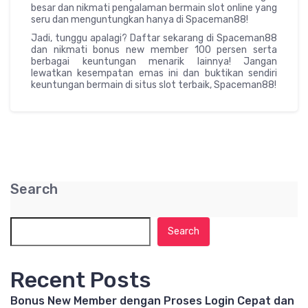
besar dan nikmati pengalaman bermain slot online yang
seru dan menguntungkan hanya di Spaceman88!
Jadi, tunggu apalagi? Daftar sekarang di Spaceman88
dan nikmati bonus new member 100 persen serta
berbagai keuntungan menarik lainnya! Jangan
lewatkan kesempatan emas ini dan buktikan sendiri
keuntungan bermain di situs slot terbaik, Spaceman88!
Search
Search
Recent Posts
Bonus New Member dengan Proses Login Cepat dan