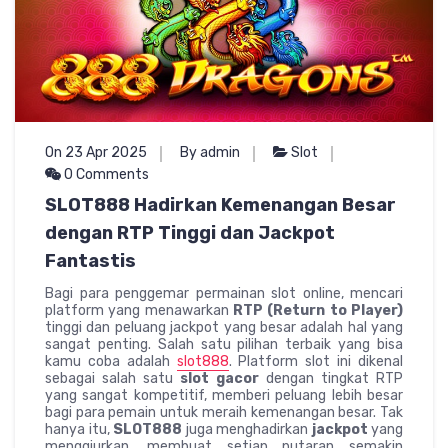
On 23 Apr 2025
By admin
Slot
0 Comments
SLOT888 Hadirkan Kemenangan Besar
dengan RTP Tinggi dan Jackpot
Fantastis
Bagi para penggemar permainan slot online, mencari
platform yang menawarkan
RTP (Return to Player)
tinggi dan peluang jackpot yang besar adalah hal yang
sangat penting. Salah satu pilihan terbaik yang bisa
kamu coba adalah
slot888
. Platform slot ini dikenal
sebagai salah satu
slot gacor
dengan tingkat RTP
yang sangat kompetitif, memberi peluang lebih besar
bagi para pemain untuk meraih kemenangan besar. Tak
hanya itu,
SLOT888
juga menghadirkan
jackpot
yang
menggiurkan, membuat setiap putaran semakin