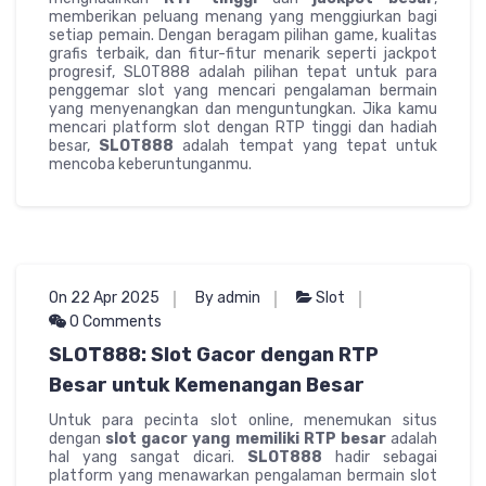
memberikan peluang menang yang menggiurkan bagi
setiap pemain. Dengan beragam pilihan game, kualitas
grafis terbaik, dan fitur-fitur menarik seperti jackpot
progresif, SLOT888 adalah pilihan tepat untuk para
penggemar slot yang mencari pengalaman bermain
yang menyenangkan dan menguntungkan. Jika kamu
mencari platform slot dengan RTP tinggi dan hadiah
besar,
SLOT888
adalah tempat yang tepat untuk
mencoba keberuntunganmu.
On 22 Apr 2025
By admin
Slot
0 Comments
SLOT888: Slot Gacor dengan RTP
Besar untuk Kemenangan Besar
Untuk para pecinta slot online, menemukan situs
dengan
slot gacor yang memiliki RTP besar
adalah
hal yang sangat dicari.
SLOT888
hadir sebagai
platform yang menawarkan pengalaman bermain slot