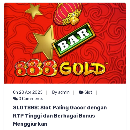
On 20 Apr 2025
By admin
Slot
0 Comments
SLOT888: Slot Paling Gacor dengan
RTP Tinggi dan Berbagai Bonus
Menggiurkan