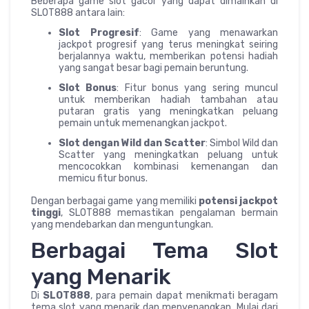
Beberapa game slot gacor yang dapat dimainkan di
SLOT888 antara lain:
Slot Progresif
: Game yang menawarkan
jackpot progresif yang terus meningkat seiring
berjalannya waktu, memberikan potensi hadiah
yang sangat besar bagi pemain beruntung.
Slot Bonus
: Fitur bonus yang sering muncul
untuk memberikan hadiah tambahan atau
putaran gratis yang meningkatkan peluang
pemain untuk memenangkan jackpot.
Slot dengan Wild dan Scatter
: Simbol Wild dan
Scatter yang meningkatkan peluang untuk
mencocokkan kombinasi kemenangan dan
memicu fitur bonus.
Dengan berbagai game yang memiliki
potensi jackpot
tinggi
, SLOT888 memastikan pengalaman bermain
yang mendebarkan dan menguntungkan.
Berbagai Tema Slot
yang Menarik
Di
SLOT888
, para pemain dapat menikmati beragam
tema slot yang menarik dan menyenangkan. Mulai dari