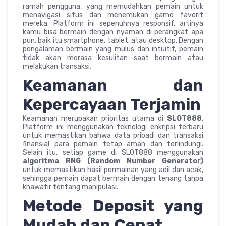
ramah pengguna, yang memudahkan pemain untuk
menavigasi situs dan menemukan game favorit
mereka. Platform ini sepenuhnya responsif, artinya
kamu bisa bermain dengan nyaman di perangkat apa
pun, baik itu smartphone, tablet, atau desktop. Dengan
pengalaman bermain yang mulus dan intuitif, pemain
tidak akan merasa kesulitan saat bermain atau
melakukan transaksi.
Keamanan dan
Kepercayaan Terjamin
Keamanan merupakan prioritas utama di
SLOT888
.
Platform ini menggunakan teknologi enkripsi terbaru
untuk memastikan bahwa data pribadi dan transaksi
finansial para pemain tetap aman dan terlindungi.
Selain itu, setiap game di SLOT888 menggunakan
algoritma RNG (Random Number Generator)
untuk memastikan hasil permainan yang adil dan acak,
sehingga pemain dapat bermain dengan tenang tanpa
khawatir tentang manipulasi.
Metode Deposit yang
Mudah dan Cepat