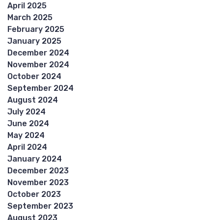
April 2025
March 2025
February 2025
January 2025
December 2024
November 2024
October 2024
September 2024
August 2024
July 2024
June 2024
May 2024
April 2024
January 2024
December 2023
November 2023
October 2023
September 2023
August 2023