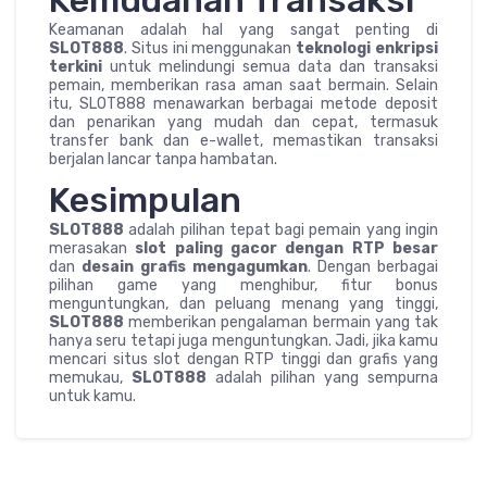
Kemudahan Transaksi
Keamanan adalah hal yang sangat penting di
SLOT888
. Situs ini menggunakan
teknologi enkripsi
terkini
untuk melindungi semua data dan transaksi
pemain, memberikan rasa aman saat bermain. Selain
itu, SLOT888 menawarkan berbagai metode deposit
dan penarikan yang mudah dan cepat, termasuk
transfer bank dan e-wallet, memastikan transaksi
berjalan lancar tanpa hambatan.
Kesimpulan
SLOT888
adalah pilihan tepat bagi pemain yang ingin
merasakan
slot paling gacor dengan RTP besar
dan
desain grafis mengagumkan
. Dengan berbagai
pilihan game yang menghibur, fitur bonus
menguntungkan, dan peluang menang yang tinggi,
SLOT888
memberikan pengalaman bermain yang tak
hanya seru tetapi juga menguntungkan. Jadi, jika kamu
mencari situs slot dengan RTP tinggi dan grafis yang
memukau,
SLOT888
adalah pilihan yang sempurna
untuk kamu.