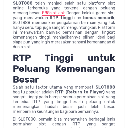
SLOT888
telah menjadi salah satu platform slot
online terkemuka yang terkenal dengan peluang
menang besar.
888slot apk
Dengan koleksi game slot
yang menawarkan
RTP tinggi
dan
bonus menarik
,
SLOT888 memberikan pengalaman bermain yang tak
hanya seru, tapi juga sangat menguntungkan. Platform
ini menawarkan banyak permainan dengan tingkat
kemenangan tinggi, menjadikannya pilihan ideal bagi
siapa pun yang ingin merasakan sensasi kemenangan di
dunia slot.
RTP Tinggi untuk
Peluang Kemenangan
Besar
Salah satu faktor utama yang membuat
SLOT888
begitu populer adalah
RTP (Return to Player)
yang
sangat tinggi pada hampir semua permainan slot yang
tersedia. RTP yang tinggi berarti peluang untuk
memenangkan hadiah besar jauh lebih besar,
memberikan keuntungan bagi para pemainnya.
Di SLOT888, pemain bisa menemukan berbagai jenis
permainan slot dengan RTP yang sangat