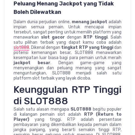
Peluang Menang Jackpot yang Tidak
Boleh Dilewatkan
Dalam dunia perjudian online,
menang jackpot
adalah
impian semua pemain. Untuk mencapai impian
tersebut, sangat penting untuk memilih platform yang
menawarkan
slot gacor
dengan
RTP tinggi
. Salah
satu pilihan terbaik yang dapat kamu coba adalah
slot888
. Dikenal dengan
tingkat RTP yang tinggi
dan
potensi kemenangan besar, SLOT888 menawarkan
kesempatan luar biasa bagi para pemain untuk meraih
jackpot besar
. Dengan game-game yang
menyenangkan dan peluang menang yang sangat
menguntungkan, SLOT888 menjadi salah satu
platform slot terbaik yang layak dicoba.
Keunggulan RTP Tinggi
di SLOT888
Salah satu alasan mengapa
SLOT888
begitu populer
di kalangan pemain slot adalah
RTP (Return to
Player)
yang tinggi. RTP adalah persentase
pembayaran yang dikembalikan kepada pemain dalam
jangka panjang, yang berarti semakin tinggi RTP,
semakin besar peluang untuk menang. Di SLOT888,