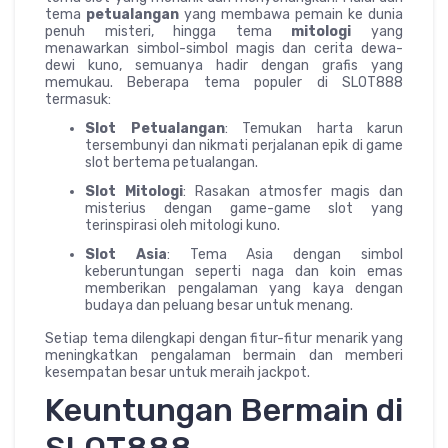
tema
petualangan
yang membawa pemain ke dunia
penuh misteri, hingga tema
mitologi
yang
menawarkan simbol-simbol magis dan cerita dewa-
dewi kuno, semuanya hadir dengan grafis yang
memukau. Beberapa tema populer di SLOT888
termasuk:
Slot Petualangan
: Temukan harta karun
tersembunyi dan nikmati perjalanan epik di game
slot bertema petualangan.
Slot Mitologi
: Rasakan atmosfer magis dan
misterius dengan game-game slot yang
terinspirasi oleh mitologi kuno.
Slot Asia
: Tema Asia dengan simbol
keberuntungan seperti naga dan koin emas
memberikan pengalaman yang kaya dengan
budaya dan peluang besar untuk menang.
Setiap tema dilengkapi dengan fitur-fitur menarik yang
meningkatkan pengalaman bermain dan memberi
kesempatan besar untuk meraih jackpot.
Keuntungan Bermain di
SLOT888