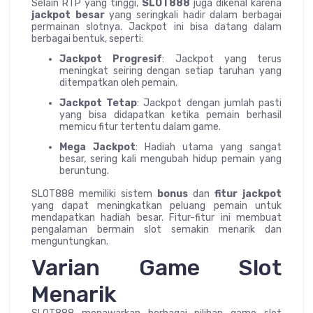
Selain RTP yang tinggi,
SLOT888
juga dikenal karena
jackpot besar
yang seringkali hadir dalam berbagai
permainan slotnya. Jackpot ini bisa datang dalam
berbagai bentuk, seperti:
Jackpot Progresif
: Jackpot yang terus
meningkat seiring dengan setiap taruhan yang
ditempatkan oleh pemain.
Jackpot Tetap
: Jackpot dengan jumlah pasti
yang bisa didapatkan ketika pemain berhasil
memicu fitur tertentu dalam game.
Mega Jackpot
: Hadiah utama yang sangat
besar, sering kali mengubah hidup pemain yang
beruntung.
SLOT888 memiliki sistem
bonus
dan
fitur jackpot
yang dapat meningkatkan peluang pemain untuk
mendapatkan hadiah besar. Fitur-fitur ini membuat
pengalaman bermain slot semakin menarik dan
menguntungkan.
Varian Game Slot
Menarik