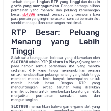
terbaik dengan
tingkat RTP yang tinggi
dan
desain
grafis yang mengagumkan
. Dengan berbagai pilihan
permainan yang menarik dan peluang kemenangan
besar,
slot888
menjadi tempat yang sempurna bagi
para pemain yang ingin merasakan sensasi bermain slot
sambil mendapatkan keuntungan maksimal.
RTP Besar: Peluang
Menang yang Lebih
Tinggi
Salah satu keunggulan terbesar yang ditawarkan oleh
SLOT888
adalah
RTP (Return to Player)
yang besar
pada hampir semua permainan slot yang mereka
sediakan. RTP yang tinggi memungkinkan pemain
untuk mendapatkan peluang menang yang lebih tinggi,
memberi mereka lebih banyak kesempatan untuk
meraih hadiah besar. Dengan RTP yang
menguntungkan, setiap taruhan yang dilakukan
memiliki potensi untuk memberikan keuntungan lebih,
menjadikan permainan semakin seru dan
menguntungkan.
SLOT888
memastikan bahwa game-game slot yang
mereka tawarkan memberikan persentase