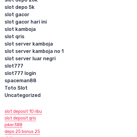
slot depo 5k
slot gacor
slot gacor hari ini
slot kamboja
slot qris
slot server kamboja
slot server kamboja no 1
slot server luar negri
slot777
slot777 login
spaceman88
Toto Slot
Uncategorized
slot deposit 10 ribu
slot deposit qris
joker388
depo 25 bonus 25